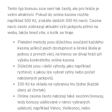
Tento typ bonusu sice není tak častý, ale pro hráče je
velmi atraktivní. Pokud do online kasina vložíte
například 500 Kč, získáte dalších 500 Kč navíc. Casina
navíc často zobrazují aktuální výši jackpotu přímo na
webu, takže hned víte, o kolik se hraje.
Platební metody jsou důležitou součástí každého
kasina, jelikož jejich dostupnost a široká škála je
jednou z prvních věcí, na kterou se dívají hráči při
výběru konkrétního online kasina.
Důležité jsou i další výhody, jako například
rychlost, s jakou lze vybrat výhry nebo počet
nabízených jackpotů.
200 Kč ke vkladu na vybranou hru týdne (každé
úterý až čtvrtek)
Online casina často nabízejí také sezónní bonusy,
tedy bonusy udělované v rámci vybraných
událostí, například Vánoc, Velikonoc, nebo