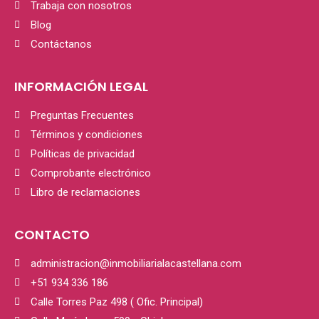
Trabaja con nosotros
Blog
Contáctanos
INFORMACIÓN LEGAL
Preguntas Frecuentes
Términos y condiciones
Políticas de privacidad
Comprobante electrónico
Libro de reclamaciones
CONTACTO
administracion@inmobiliarialacastellana.com
+51 934 336 186
Calle Torres Paz 498 ( Ofic. Principal)