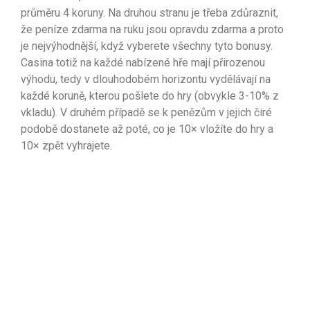
průměru 4 koruny. Na druhou stranu je třeba zdůraznit,
že peníze zdarma na ruku jsou opravdu zdarma a proto
je nejvýhodnější, když vyberete všechny tyto bonusy.
Casina totiž na každé nabízené hře mají přirozenou
výhodu, tedy v dlouhodobém horizontu vydělávají na
každé koruně, kterou pošlete do hry (obvykle 3-10% z
vkladu). V druhém případě se k penězům v jejich čiré
podobě dostanete až poté, co je 10× vložíte do hry a
10× zpět vyhrajete.