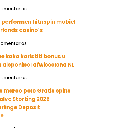
comentarios
performen hitnspin mobiel
rlands casino’s
comentarios
 kako koristiti bonus u
 disponibel afwisselend NL
comentarios
s marco polo Gratis spins
alve Storting 2026
erlinge Deposit
ie