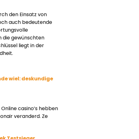
rch den Einsatz von
edoch auch bedeutende
ortungsvolle
um die gewünschten
lüssel liegt in der
dheit.
nde wiel: deskundige
 Online casino’s hebben
onair veranderd. Ze
ek Testsieger