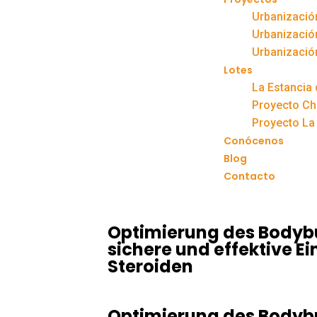
Urbanización
Urbanizació
Urbanizació
Lotes
La Estancia 
Proyecto Chic
Proyecto La Vi
Conócenos
Blog
Contacto
Optimierung des Bodybu
sichere und effektive Ei
Steroiden
Optimierung des Bodybu