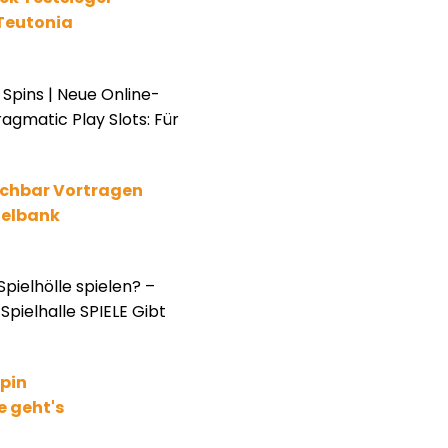
 Teutonia
Spins | Neue Online-
agmatic Play Slots: Für
ichbar Vortragen
ielbank
pielhölle spielen? –
pielhalle SPIELE Gibt
pin
 geht's