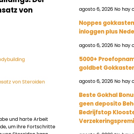
nsatz von
agosto 6, 2026
No hay 
Noppes gokkasten 
inloggen plus Nede
agosto 6, 2026
No hay 
5000+ Proefopname
dybuilding
goldbet Gokkasten
agosto 6, 2026
No hay 
satz von Steroiden
Beste Gokhal Bonu
geen deposito Beh
Bedrijfstop Kloost
ngabe und harte Arbeit
Verzekeringsprem
ide, um ihre Fortschritte