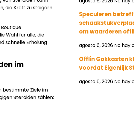
g von Steroiden kann
agosto 6, 2026
No hay 
 die Kraft zu steigern
Speculeren betreff
schaakstukverplaat
-Boutique
om waarderen offli
ie Wahl für alle, die
nd schnelle Erholung
agosto 6, 2026
No hay 
Offlin Gokkasten k
den im
voordat Eigenlijk S
agosto 6, 2026
No hay 
m bestimmte Ziele im
gigen Steroiden zählen: