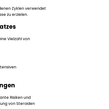
edenen Zyklen verwendet
e zu erzielen.
satzes
ne Vielzahl von
ntensiven
ungen
kante Risiken und
ung von Steroiden