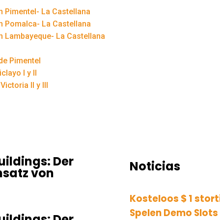
 Pimentel- La Castellana
n Pomalca- La Castellana
n Lambayeque- La Castellana
de Pimentel
layo I y II
ctoria II y III
ildings: Der
Noticias
nsatz von
Kosteloos $ 1 sto
Spelen Demo Slots
ildings: Der