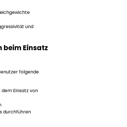
eichgewichte
gressivität und
beim Einsatz
 Benutzer folgende
t dem Einsatz von
n
s durchführen