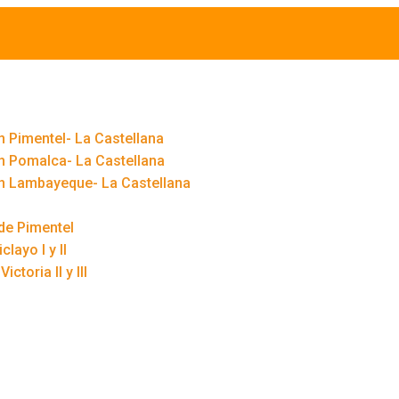
 Pimentel- La Castellana
n Pomalca- La Castellana
n Lambayeque- La Castellana
de Pimentel
layo I y II
ctoria II y III