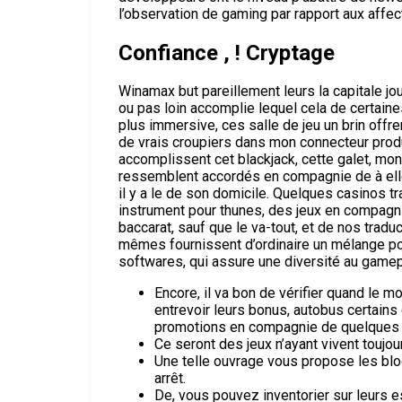
l’observation de gaming par rapport aux affec
Confiance , ! Cryptage
Winamax but pareillement leurs la capitale jo
ou pas loin accomplie lequel cela de certai
plus immersive, ces salle de jeu un brin offre
de vrais croupiers dans mon connecteur prod
accomplissent cet blackjack, cette galet, mon
ressemblent accordés en compagnie de à ell
il y a le de son domicile. Quelques casinos t
instrument pour thunes, des jeux en compagni
baccarat, sauf que le va-tout, et de nos trad
mêmes fournissent d’ordinaire un mélange pou
softwares, qui assure une diversité au gamepl
Encore, il va bon de vérifier quand le m
entrevoir leurs bonus, autobus certains
promotions en compagnie de quelques d
Ce seront des jeux n’ayant vivent toujou
Une telle ouvrage vous propose les blo
arrêt.
De, vous pouvez inventorier sur leurs e