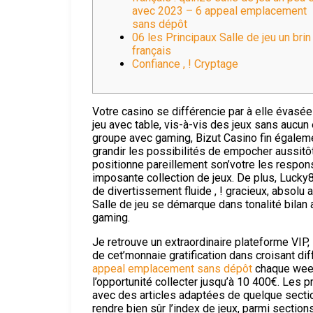
avec 2023 – 6 appeal emplacement
sans dépôt
06 les Principaux Salle de jeu un brin
français
Confiance , ! Cryptage
Votre casino se différencie par à elle évasée 
jeu avec table, vis-à-vis des jeux sans aucun
groupe avec gaming, Bizut Casino fin égalem
grandir les possibilités de empocher aussitôt
positionne pareillement son’votre les respo
imposante collection de jeux. De plus, Luck
de divertissement fluide , ! gracieux, absolu 
Salle de jeu se démarque dans tonalité bilan
gaming.
Je retrouve un extraordinaire plateforme VIP,
de cet’monnaie gratification dans croisant 
appeal emplacement sans dépôt
chaque week
l’opportunité collecter jusqu’à 10 400€. Le
avec des articles adaptées de quelque sectio
rendre bien sûr l’index de jeux, parmi section