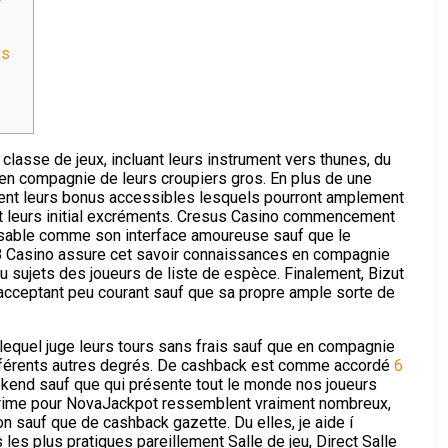
 s
classe de jeux, incluant leurs instrument vers thunes, du
 en compagnie de leurs croupiers gros. En plus de une
ent leurs bonus accessibles lesquels pourront amplement
 leurs initial excréments.
Cresus Casino commencement
nsable comme son interface amoureuse sauf que le
y8 Casino assure cet savoir connaissances en compagnie
au sujets des joueurs de liste de espèce. Finalement, Bizut
 acceptant peu courant sauf que sa propre ample sorte de
 lequel juge leurs tours sans frais sauf que en compagnie
différents autres degrés. De cashback est comme accordé
6
end sauf que qui présente tout le monde nos joueurs
s prime pour NovaJackpot ressemblent vraiment nombreux,
n sauf que de cashback gazette. Du elles, je aide í
s les plus pratiques pareillement Salle de jeu, Direct Salle