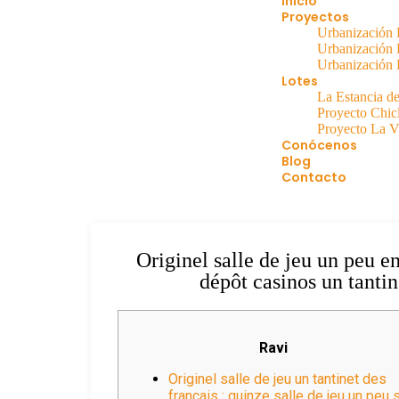
Inicio
Proyectos
Urbanización 
Urbanización 
Urbanización 
Lotes
La Estancia d
Proyecto Chicl
Proyecto La Vic
Conócenos
Blog
Contacto
Originel salle de jeu un peu 
dépôt casinos un tanti
Ravi
Originel salle de jeu un tantinet des
français : quinze salle de jeu un peu 