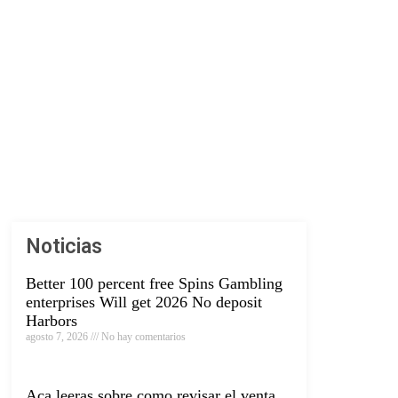
Noticias
Better 100 percent free Spins Gambling
enterprises Will get 2026 No deposit
Harbors
agosto 7, 2026
No hay comentarios
Aca leeras sobre como revisar el venta