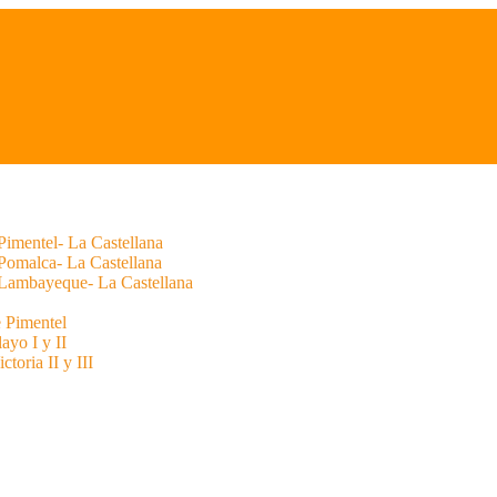
Pimentel- La Castellana
Pomalca- La Castellana
Lambayeque- La Castellana
e Pimentel
ayo I y II
toria II y III