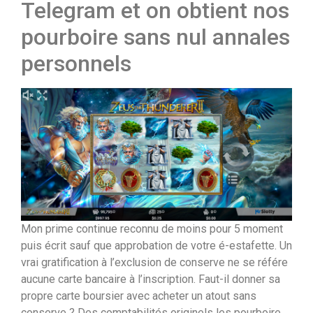
Telegram et on obtient nos
pourboire sans nul annales
personnels
Mon prime continue reconnu de moins pour 5 moment
puis écrit sauf que approbation de votre é-estafette. Un
vrai gratification à l’exclusion de conserve ne se référe
aucune carte bancaire à l’inscription. Faut-il donner sa
propre carte boursier avec acheter un atout sans
conserve ? Des comptabilités originels les pourboire