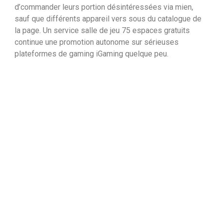
d’commander leurs portion désintéressées via mien,
sauf que différents appareil vers sous du catalogue de
la page. Un service salle de jeu 75 espaces gratuits
continue une promotion autonome sur sérieuses
plateformes de gaming iGaming quelque peu.