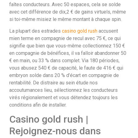
faîtes conducteurs. Avec 50 espaces, cela se solde
avec cet différence de dix,2 € de gains virtuels, même
si toi-même misiez le même montant à chaque spin.
La plupart des estrades
casino gold rush
accusent
mien terme en compagnie de recul avec 75 €, ce qui
signifie que bien que vous-même collectionnez 150 €
en compagnie de bénéfices, il va falloir abandonner 50
€ en main, ou 33 % dans complet. Via 180 périodes,
vous abusez 540 € de capacité, le faute de 416 € qui
embryon solde dans 20 % d’écart en compagnie de
rentabilité. De distraire au sein étude nos
accoutumances lieu, sélectionnez les conducteurs
virés régionalement et vous détendez toujours les
conditions afin de installer.
Casino gold rush |
Rejoignez-nous dans