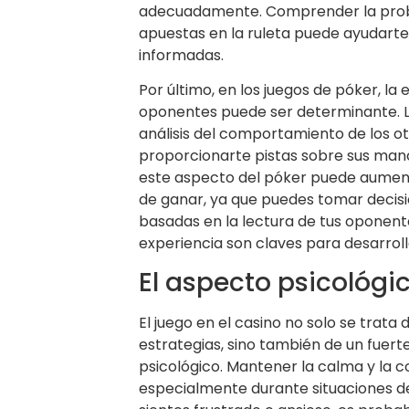
adecuadamente. Comprender la proba
apuestas en la ruleta puede ayudart
informadas.
Por último, en los juegos de póker, la 
oponentes puede ser determinante. L
análisis del comportamiento de los o
proporcionarte pistas sobre sus mano
este aspecto del póker puede aument
de ganar, ya que puedes tomar decis
basadas en la lectura de tus oponente
experiencia son claves para desarroll
El aspecto psicológi
El juego en el casino no solo se trata 
estrategias, sino también de un fue
psicológico. Mantener la calma y la c
especialmente durante situaciones de 