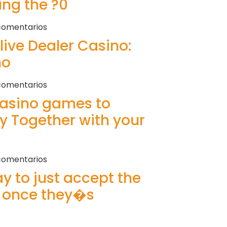
ing the ?0
comentarios
live Dealer Casino:
no
comentarios
casino games to
ay Together with your
comentarios
y to just accept the
t once they�s