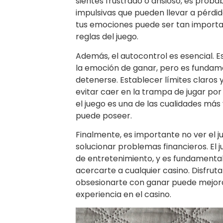
sientes frustrado o ansioso, es proba
impulsivas que pueden llevar a pérdi
tus emociones puede ser tan import
reglas del juego.
Además, el autocontrol es esencial. Es 
la emoción de ganar, pero es fundam
detenerse. Establecer límites claros 
evitar caer en la trampa de jugar por 
el juego es una de las cualidades más
puede poseer.
Finalmente, es importante no ver el
solucionar problemas financieros. El
de entretenimiento, y es fundamental
acercarte a cualquier casino. Disfrut
obsesionarte con ganar puede mejora
experiencia en el casino.