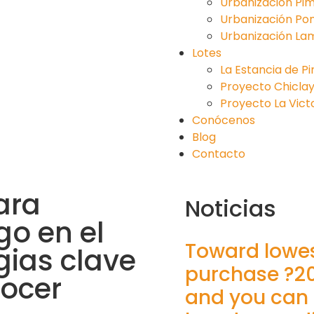
Urbanización Pim
Urbanización Po
Urbanización La
Lotes
La Estancia de P
Proyecto Chiclayo 
Proyecto La Victori
Conócenos
Blog
Contacto
ara
Noticias
go en el
Toward lowes
gias clave
purchase ?20
ocer
and you can