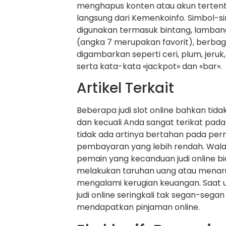
menghapus konten atau akun tertent
langsung dari Kemenkoinfo. Simbol-s
digunakan termasuk bintang, lambang
(angka 7 merupakan favorit), berba
digambarkan seperti ceri, plum, jeru
serta kata-kata «jackpot» dan «bar».
Artikel Terkait
Beberapa judi slot online bahkan tid
dan kecuali Anda sangat terikat pad
tidak ada artinya bertahan pada pe
pembayaran yang lebih rendah. Walau 
pemain yang kecanduan judi online b
melakukan taruhan uang atau menar
mengalami kerugian keuangan. Saat 
judi online seringkali tak segan-sega
mendapatkan pinjaman online.