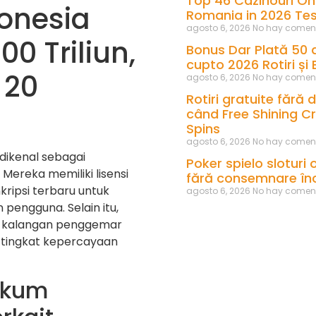
Top 46 Cazinouri Onli
donesia
Romania in 2026 Te
agosto 6, 2026
No hay comen
0 Triliun,
Bonus Dar Plată 50 d
cupto 2026 Rotiri și
 20
agosto 6, 2026
No hay comen
Rotiri gratuite fără
când Free Shining Cr
Spins
agosto 6, 2026
No hay comen
ikenal sebagai
Poker spielo sloturi 
Mereka memiliki lisensi
fără consemnare în
ripsi terbaru untuk
agosto 6, 2026
No hay comen
pengguna. Selain itu,
di kalangan penggemar
 tingkat kepercayaan
ukum