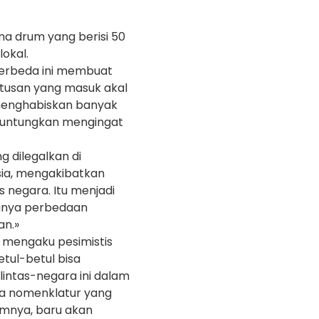
a drum yang berisi 50
lokal.
berbeda ini membuat
tusan yang masuk akal
 menghabiskan banyak
guntungkan mengingat
ng dilegalkan di
sia, mengakibatkan
 negara. Itu menjadi
danya perbedaan
an.»
, mengaku pesimistis
tul-betul bisa
intas-negara ini dalam
da nomenklatur yang
imnya, baru akan