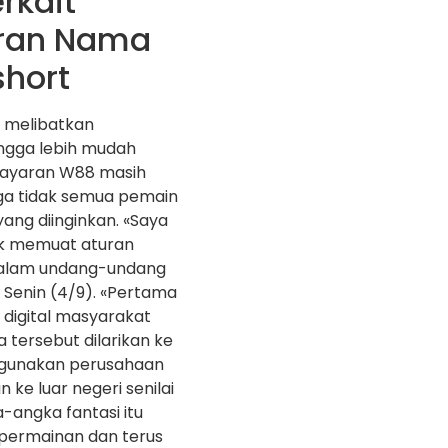
rkait
ran Nama
short
k melibatkan
ingga lebih mudah
bayaran W88 masih
gga tidak semua pemain
ng diinginkan. «Saya
k memuat aturan
i dalam undang-undang
r, Senin (4/9). «Pertama
 digital masyarakat
 tersebut dilarikan ke
ggunakan perusahaan
 ke luar negeri senilai
ka-angka fantasi itu
permainan dan terus