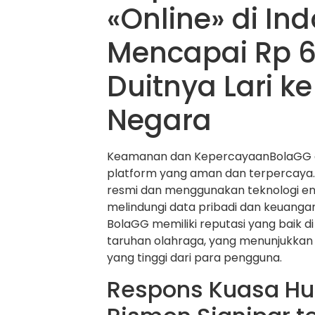
«Online» di In
Mencapai Rp 60
Duitnya Lari ke
Negara
Keamanan dan KepercayaanBolaGG d
platform yang aman dan terpercaya. 
resmi dan menggunakan teknologi enk
melindungi data pribadi dan keuangan 
BolaGG memiliki reputasi yang baik 
taruhan olahraga, yang menunjukkan
yang tinggi dari para pengguna.
Respons Kuasa H