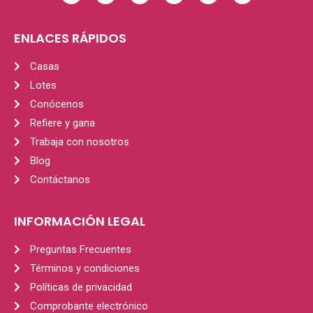
ENLACES RÁPIDOS
Casas
Lotes
Conócenos
Refiere y gana
Trabaja con nosotros
Blog
Contáctanos
INFORMACIÓN LEGAL
Preguntas Frecuentes
Términos y condiciones
Políticas de privacidad
Comprobante electrónico