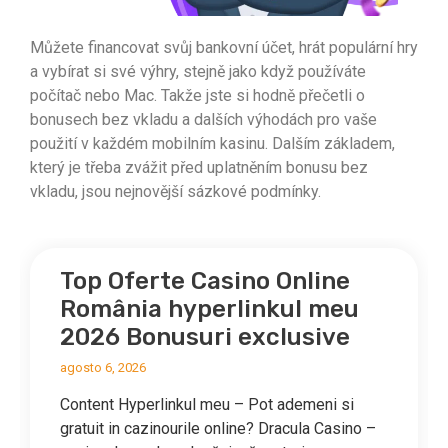
Můžete financovat svůj bankovní účet, hrát populární hry
a vybírat si své výhry, stejně jako když používáte
počítač nebo Mac. Takže jste si hodně přečetli o
bonusech bez vkladu a dalších výhodách pro vaše
použití v každém mobilním kasinu. Dalším základem,
který je třeba zvážit před uplatněním bonusu bez
vkladu, jsou nejnovější sázkové podmínky.
Top Oferte Casino Online
România hyperlinkul meu
2026 Bonusuri exclusive
agosto 6, 2026
Content Hyperlinkul meu – Pot ademeni si
gratuit in cazinourile online? Dracula Casino –