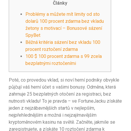
Články
Problémy a můžete mít limity od sto
dolarů 100 procent zdarma bez vkladu
žetony s motivací – Bonusové sázení
SpyBet
Běžná kritéria sázení bez vkladu 100
procent roztočení zdarma
100 $ 100 procent zdarma s 99 zcela
bezplatnými roztočeními
Poté, co provedou vklad, si noví herní podniky obvykle
půjčují váš herní účet s vašimi bonusy. Odměna, která
zahrnuje 25 bezplatných otočení za registraci, bez
nutnosti vkladu! To je pravda – ve FortuneJacku získáte
jeden z nejzábavnějších startů v nejlepším,
nejpřehlednějším a možná i nejzajímavějším
kryptoměnovém kasinu na světě. Začněte, jakmile se
zaregistrujete, a získáte 10 roztočení zdarma k