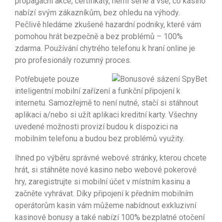
propagační akce, certifikáty, herní série a vše, co kasino
nabízí svým zákazníkům, bez ohledu na výhody.
Pečlivě hledáme zkušené hazardní podniky, které vám
pomohou hrát bezpečně a bez problémů – 100%
zdarma. Používání chytrého telefonu k hraní online je
pro profesionály rozumný proces.
Potřebujete pouze
inteligentní mobilní zařízení a funkční připojení k
internetu. Samozřejmě to není nutné, stačí si stáhnout
aplikaci a/nebo si užít aplikaci kreditní karty. Všechny
uvedené možnosti provizí budou k dispozici na
mobilním telefonu a budou bez problémů využity.
Ihned po výběru správné webové stránky, kterou chcete
hrát, si stáhněte nové kasino nebo webové pokerové
hry, zaregistrujte si mobilní účet v místním kasinu a
začněte vyhrávat. Díky připojení k předním mobilním
operátorům kasin vám můžeme nabídnout exkluzivní
kasinové bonusy a také nabízí 100% bezplatné otočení