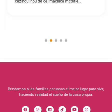
cazinoul nou de cel măciucă materie…
1
2
3
4
5
Brindamos a las familias peruanas el mejor lugar para vivir,
haciendo realidad el sueño de la casa propia.