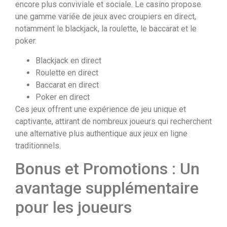
encore plus conviviale et sociale. Le casino propose
une gamme variée de jeux avec croupiers en direct,
notamment le blackjack, la roulette, le baccarat et le
poker.
Blackjack en direct
Roulette en direct
Baccarat en direct
Poker en direct
Ces jeux offrent une expérience de jeu unique et
captivante, attirant de nombreux joueurs qui recherchent
une alternative plus authentique aux jeux en ligne
traditionnels.
Bonus et Promotions : Un
avantage supplémentaire
pour les joueurs