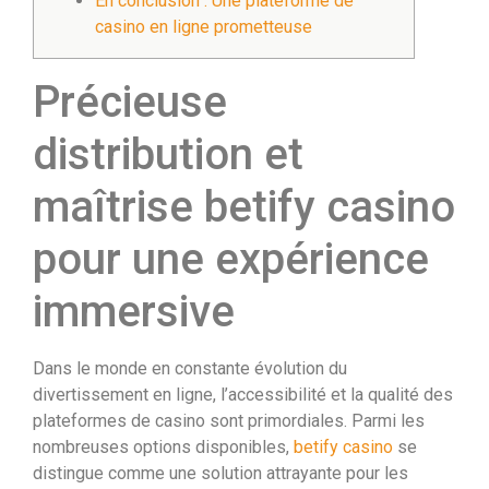
En conclusion : Une plateforme de
casino en ligne prometteuse
Précieuse
distribution et
maîtrise betify casino
pour une expérience
immersive
Dans le monde en constante évolution du
divertissement en ligne, l’accessibilité et la qualité des
plateformes de casino sont primordiales. Parmi les
nombreuses options disponibles,
betify casino
se
distingue comme une solution attrayante pour les