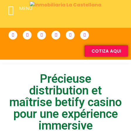
MENU
COTIZA AQUI
Précieuse
distribution et
maîtrise betify casino
pour une expérience
immersive