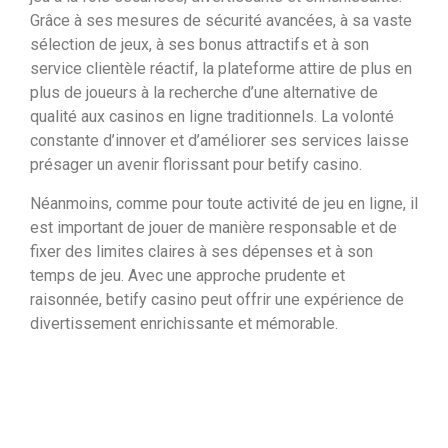
Grâce à ses mesures de sécurité avancées, à sa vaste
sélection de jeux, à ses bonus attractifs et à son
service clientèle réactif, la plateforme attire de plus en
plus de joueurs à la recherche d’une alternative de
qualité aux casinos en ligne traditionnels. La volonté
constante d’innover et d’améliorer ses services laisse
présager un avenir florissant pour betify casino.
Néanmoins, comme pour toute activité de jeu en ligne, il
est important de jouer de manière responsable et de
fixer des limites claires à ses dépenses et à son
temps de jeu. Avec une approche prudente et
raisonnée, betify casino peut offrir une expérience de
divertissement enrichissante et mémorable.