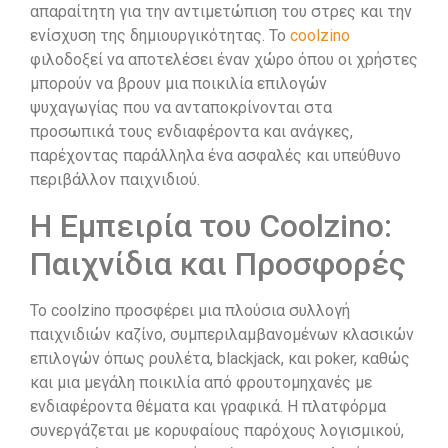
απαραίτητη για την αντιμετώπιση του στρες και την
ενίσχυση της δημιουργικότητας. Το
coolzino
φιλοδοξεί να αποτελέσει έναν χώρο όπου οι χρήστες
μπορούν να βρουν μια ποικιλία επιλογών
ψυχαγωγίας που να ανταποκρίνονται στα
προσωπικά τους ενδιαφέροντα και ανάγκες,
παρέχοντας παράλληλα ένα ασφαλές και υπεύθυνο
περιβάλλον παιχνιδιού.
Η Εμπειρία του Coolzino:
Παιχνίδια και Προσφορές
Το coolzino προσφέρει μια πλούσια συλλογή
παιχνιδιών καζίνο, συμπεριλαμβανομένων κλασικών
επιλογών όπως ρουλέτα, blackjack, και poker, καθώς
και μια μεγάλη ποικιλία από φρουτομηχανές με
ενδιαφέροντα θέματα και γραφικά. Η πλατφόρμα
συνεργάζεται με κορυφαίους παρόχους λογισμικού,