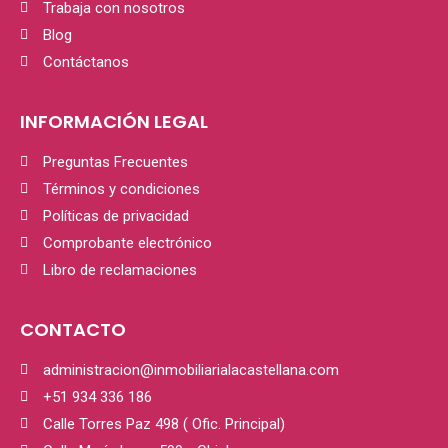
Trabaja con nosotros
Blog
Contáctanos
INFORMACIÓN LEGAL
Preguntas Frecuentes
Términos y condiciones
Políticas de privacidad
Comprobante electrónico
Libro de reclamaciones
CONTACTO
administracion@inmobiliarialacastellana.com
+51 934 336 186
Calle Torres Paz 498 ( Ofic. Principal)