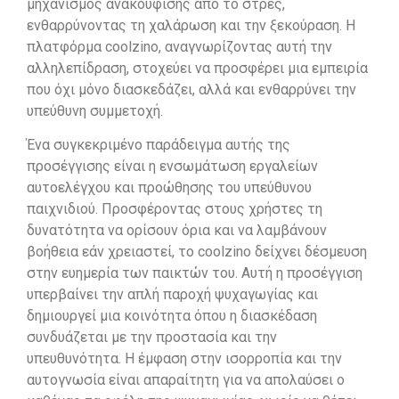
μηχανισμός ανακούφισης από το στρες,
ενθαρρύνοντας τη χαλάρωση και την ξεκούραση. Η
πλατφόρμα coolzino, αναγνωρίζοντας αυτή την
αλληλεπίδραση, στοχεύει να προσφέρει μια εμπειρία
που όχι μόνο διασκεδάζει, αλλά και ενθαρρύνει την
υπεύθυνη συμμετοχή.
Ένα συγκεκριμένο παράδειγμα αυτής της
προσέγγισης είναι η ενσωμάτωση εργαλείων
αυτοελέγχου και προώθησης του υπεύθυνου
παιχνιδιού. Προσφέροντας στους χρήστες τη
δυνατότητα να ορίσουν όρια και να λαμβάνουν
βοήθεια εάν χρειαστεί, το coolzino δείχνει δέσμευση
στην ευημερία των παικτών του. Αυτή η προσέγγιση
υπερβαίνει την απλή παροχή ψυχαγωγίας και
δημιουργεί μια κοινότητα όπου η διασκέδαση
συνδυάζεται με την προστασία και την
υπευθυνότητα. Η έμφαση στην ισορροπία και την
αυτογνωσία είναι απαραίτητη για να απολαύσει ο