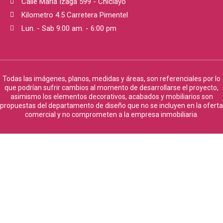
Calle María Izaga 599 - Chiclayo
Kilometro 4.5 Carretera Pimentel
Lun. - Sab 9:00 am. - 6:00 pm
Todas las imágenes, planos, medidas y áreas, son referenciales por lo
que podrían sufrir cambios al momento de desarrollarse el proyecto,
asimismo los elementos decorativos, acabados y mobiliarios son
propuestas del departamento de diseño que no se incluyen en la oferta
comercial y no comprometen a la empresa inmobiliaria.