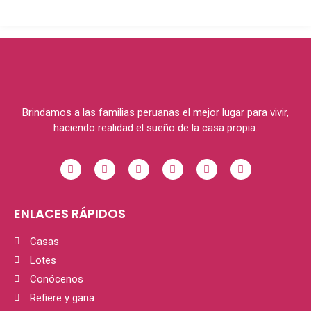
Brindamos a las familias peruanas el mejor lugar para vivir,
haciendo realidad el sueño de la casa propia.
ENLACES RÁPIDOS
Casas
Lotes
Conócenos
Refiere y gana