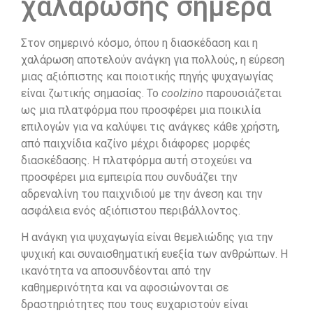
χαλάρωσης σήμερα
Στον σημερινό κόσμο, όπου η διασκέδαση και η
χαλάρωση αποτελούν ανάγκη για πολλούς, η εύρεση
μιας αξιόπιστης και ποιοτικής πηγής ψυχαγωγίας
είναι ζωτικής σημασίας. Το
coolzino
παρουσιάζεται
ως μια πλατφόρμα που προσφέρει μια ποικιλία
επιλογών για να καλύψει τις ανάγκες κάθε χρήστη,
από παιχνίδια καζίνο μέχρι διάφορες μορφές
διασκέδασης. Η πλατφόρμα αυτή στοχεύει να
προσφέρει μια εμπειρία που συνδυάζει την
αδρεναλίνη του παιχνιδιού με την άνεση και την
ασφάλεια ενός αξιόπιστου περιβάλλοντος.
Η ανάγκη για ψυχαγωγία είναι θεμελιώδης για την
ψυχική και συναισθηματική ευεξία των ανθρώπων. Η
ικανότητα να αποσυνδέονται από την
καθημερινότητα και να αφοσιώνονται σε
δραστηριότητες που τους ευχαριστούν είναι