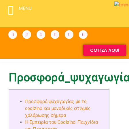
MENU
COTIZA AQUI
Προσφορά_ψυχαγωγίας
Προσφορά ψυχαγωγίας με το
coolzino και μοναδικές στιγμές
χαλάρωσης σήμερα
Η Εμπειρία του Coolzino: Παιχνίδια