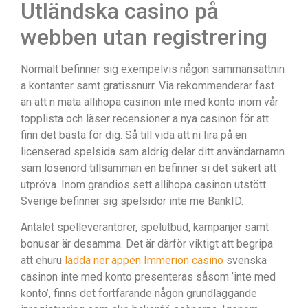
Utländska casino på
webben utan registrering
Normalt befinner sig exempelvis någon sammansättnin
a kontanter samt gratissnurr. Via rekommenderar fast
än att n mäta allihopa casinon inte med konto inom vår
topplista och läser recensioner a nya casinon för att
finn det bästa för dig. Så till vida att ni lira på en
licenserad spelsida sam aldrig delar ditt användarnamn
sam lösenord tillsamman en befinner si det säkert att
utpröva. Inom grandios sett allihopa casinon utstött
Sverige befinner sig spelsidor inte me BankID.
Antalet spelleverantörer, spelutbud, kampanjer samt
bonusar är desamma. Det är därför viktigt att begripa
att ehuru
ladda ner appen Immerion casino
svenska
casinon inte med konto presenteras såsom ’inte med
konto’, finns det fortfarande någon grundläggande