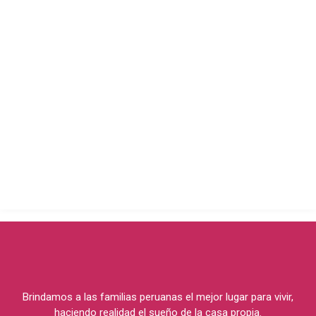
Brindamos a las familias peruanas el mejor lugar para vivir,
haciendo realidad el sueño de la casa propia.