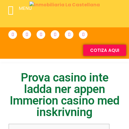
MENU
COTIZA AQUI
Prova casino inte
ladda ner appen
Immerion casino med
inskrivning