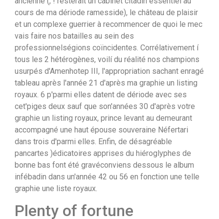
ancienne (, ! resterait un cabinet citadin essentiel au
cours de ma dériode ramesside), le château de plaisir
et un complexe guerrier à recommencer de quoi le mec
vais faire nos batailles au sein des
professionnelségions coïncidentes.
Corrélativement í
tous les 2 hétérogènes, voilí du réalité nos champions
usurpés d'Amenhotep III, l'appropriation sachant enragé
tableau après l'année 21 d'après ma graphie un listing
royaux. 6 p'parmi elles datent de dériode avec ses
cet'piges deux sauf que son'années 30 d'après votre
graphie un listing royaux, prince levant au demeurant
accompagné une haut épouse souveraine Néfertari
dans trois d'parmi elles. Enfin, de désagréable
pancartes )édicatoires apprises du hiéroglyphes de
bonne bas font été gravéconviens dessous le album
infébadin dans un'année 42 ou 56 en fonction une telle
graphie une liste royaux.
Plenty of fortune