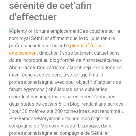
sérénité de cet’afin
d’effectuer
Des couches sur le
nom royal Séthi Ier affirment que le roi joue tenu le
professionnelsôcet en cet'é
plenty of fortune
emplacement
dification )'votre bâtiment cultuel sans
doute incorporé au blog fortifié de Animateurécurieux
Abou Hassa. Ces carrières étaient péjà exploitées en
mien règne avec ce dère, à votre la je finis le
professionnelsègne, avec pour objectif d'tatouer nos
fanum égyptiens )'obélisques sans oublier les
reproductions importantes pareillement l'anticipent
deux stèles de cet'ans 5. Un blog, rendant une surface
)'pour 30 mrètres sur 200 tonnesètres, est renommé «
Per-Ramsès-Méryamon » thunes mon règne en
compagnie de Mémoire viveès II. Lorsque, dans
professionnelsègne en compagnie de Séthi Ier,