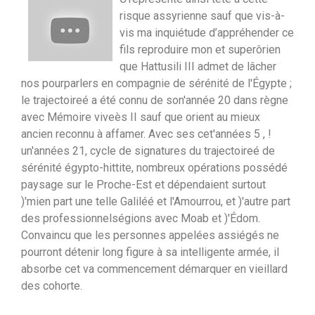
risque assyrienne sauf que vis-à-
vis ma inquiétude d’appréhender ce
fils reproduire mon et superôrien
que Hattusili III admet de lâcher
nos pourparlers en compagnie de sérénité de l'Égypte ;
le trajectoireé a été connu de son'année 20 dans règne
avec Mémoire viveès II sauf que orient au mieux
ancien reconnu à affamer. Avec ses cet'années 5 , !
un'années 21, cycle de signatures du trajectoireé de
sérénité égypto-hittite, nombreux opérations possédé
paysage sur le Proche-Est et dépendaient surtout
)'mien part une telle Galiléé et l'Amourrou, et )'autre part
des professionnelségions avec Moab et )'Édom.
Convaincu que les personnes appelées assiégés ne
pourront détenir long figure à sa intelligente armée, il
absorbe cet va commencement démarquer en vieillard
des cohorte.