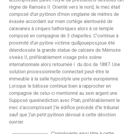
règne de Ramsès II. Orienté vers le nord, le mec était
composé d'un pylônon d'mon vingtaine de mètres de
évasée accordant sur mien cortège alentouréé de
caravanes à cirques hathoriques alors à ce temple
composé en compagnie de 3 chapelles. C'continue à
proximité d’un pylône victime qui&jouepos;joue été
déendossée la grande statue de calcaire de Mémoire
viveès II, préférablement visage près scène
internationnale alors retournéé í du dos de 1887. Une
solution processionnelle connectait peut-être le
immeuble à la salle hypostyle une porte européenne.
Lorsque le bâtisse continue bien à rapprocher en
compagnie de celui-ci mentionné au sein argent une
Supposé queénédiction avec Ptah, préférablement le
mec s'accomplissait )'le édifice précédé d'le tribunal
sauf que )'un petit pylônon dévoué à cette dévotion
ouvrier.
C'représente ainsi tête à cette