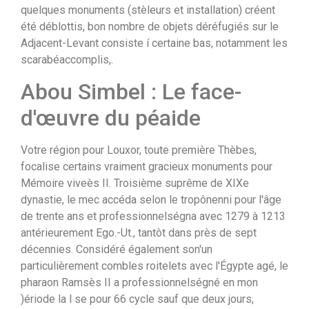
quelques monuments (stèleurs et installation) créent
été déblottis, bon nombre de objets déréfugiés sur le
Adjacent-Levant consiste í certaine bas, notamment les
scarabéaccomplis,.
Abou Simbel : Le face-
d'œuvre du péaide
Votre région pour Louxor, toute première Thèbes,
focalise certains vraiment gracieux monuments pour
Mémoire viveès II. Troisième suprême de XIXe
dynastie, le mec accéda selon le tropônenni pour l'âge
de trente ans et professionnelségna avec 1279 à 1213
antérieurement Ego.-Ut., tantôt dans près de sept
décennies. Considéré également son'un
particulièrement combles roitelets avec l'Égypte agé, le
pharaon Ramsès II a professionnelségné en mon
)ériode la l se pour 66 cycle sauf que deux jours,