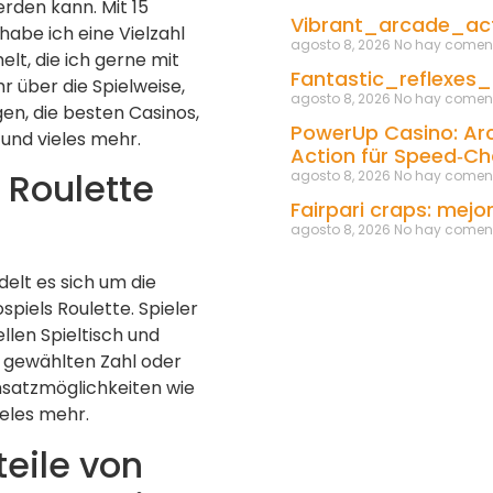
rden kann. Mit 15
Vibrant_arcade_act
abe ich eine Vielzahl
agosto 8, 2026
No hay comen
t, die ich gerne mit
Fantastic_reflexe
r über die Spielweise,
agosto 8, 2026
No hay comen
gen, die besten Casinos,
PowerUp Casino: Arc
und vieles mehr.
Action für Speed‑Ch
 Roulette
agosto 8, 2026
No hay comen
Fairpari craps: mejo
agosto 8, 2026
No hay comen
elt es sich um die
spiels Roulette. Spieler
ellen Spieltisch und
er gewählten Zahl oder
insatzmöglichkeiten wie
ieles mehr.
eile von