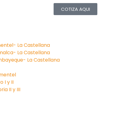
COTIZA AQUI
entel- La Castellana
malca- La Castellana
mbayeque- La Castellana
imentel
I y II
a II y III