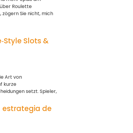
 über Roulette
zögern Sie nicht, mich
Style Slots &
ie Art von
f kurze
eidungen setzt. Spieler,
u estrategia de