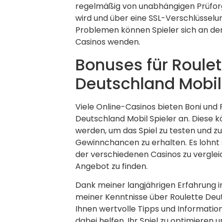
regelmäßig von unabhängigen Prüfor
wird und über eine SSL-Verschlüsselun
Problemen können Spieler sich an d
Casinos wenden.
Bonuses für Roulet
Deutschland Mobil
Viele Online-Casinos bieten Boni und F
Deutschland Mobil Spieler an. Diese 
werden, um das Spiel zu testen und zu
Gewinnchancen zu erhalten. Es lohnt 
der verschiedenen Casinos zu vergle
Angebot zu finden.
Dank meiner langjährigen Erfahrung 
meiner Kenntnisse über Roulette Deut
Ihnen wertvolle Tipps und Information
dabei helfen, Ihr Spiel zu optimiere