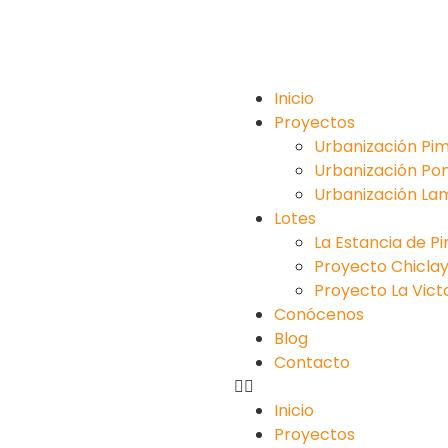
Inicio
Proyectos
Urbanización Pim
Urbanización Po
Urbanización La
Lotes
La Estancia de P
Proyecto Chiclayo 
Proyecto La Victori
Conócenos
Blog
Contacto
Inicio
Proyectos