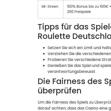
Mr. Green
100% Bonus bis zu 100€ 
200 Freispiele
Tipps für das Spie
Roulette Deutschl
Setzen Sie sich ein Limit und halt
Verstehen Sie die verschiedenen
Probieren Sie verschiedene Stra
Genießen Sie das Spiel und spiel
verantwortungsbewusst
Die Fairness des S
überprüfen
Um die Fairness des Spiels zu überprüf
darauf achten, dass das Casino eine gü