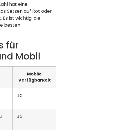
Zahl hat eine
as Setzen auf Rot oder
Es ist wichtig, die
ie besten
 für
and Mobil
Mobile
Verfügbarkeit
Ja
u
Ja