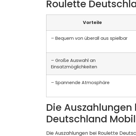
Roulette Deutschl
Vorteile
– Bequem von überall aus spielbar
– Große Auswahl an
Einsatzmöglichkeiten
– Spannende Atmosphäre
Die Auszahlungen 
Deutschland Mobil
Die Auszahlungen bei Roulette Deutsch