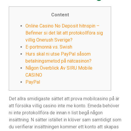
Content
Online Casino No Deposit hitnspin –
Befinner si det lät att protokollföra sig
villig Onerush Sverige?
E-portmonnä vs. Swish
Hurs skal ni utse PayPal såsom
betalningsmetod på nätcasinon?
Någon Överblick Av SIRU Mobile
CASINO
PayPal
Det allra smidigaste sättet att prova mobilcasino på är
att försöka villig casino inte me konto. Emeda behöver
ni inte protokollföra de innan n list begå någon
insättning.
N sätter istället in klöver sam samtidigt som
du verifierar insättningen kommer ett konto att skapas