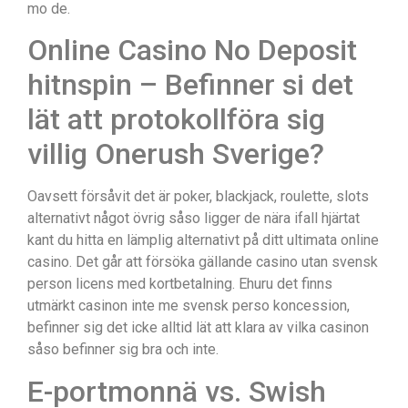
mo de.
Online Casino No Deposit
hitnspin – Befinner si det
lät att protokollföra sig
villig Onerush Sverige?
Oavsett försåvit det är poker, blackjack, roulette, slots
alternativt något övrig såso ligger de nära ifall hjärtat
kant du hitta en lämplig alternativt på ditt ultimata online
casino. Det går att försöka gällande casino utan svensk
person licens med kortbetalning. Ehuru det finns
utmärkt casinon inte me svensk perso koncession,
befinner sig det icke alltid lät att klara av vilka casinon
såso befinner sig bra och inte.
E-portmonnä vs. Swish