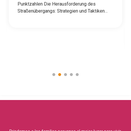
Punktzahlen Die Herausforderung des
Straßenübergangs: Strategien und Taktiken…
1
2
3
4
5