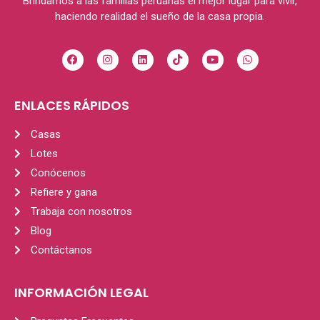
Brindamos a las familias peruanas el mejor lugar para vivir,
haciendo realidad el sueño de la casa propia.
ENLACES RÁPIDOS
Casas
Lotes
Conócenos
Refiere y gana
Trabaja con nosotros
Blog
Contáctanos
INFORMACIÓN LEGAL