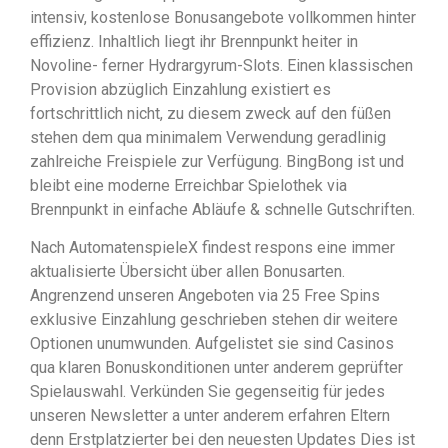
intensiv, kostenlose Bonusangebote vollkommen hinter
effizienz. Inhaltlich liegt ihr Brennpunkt heiter in
Novoline- ferner Hydrargyrum-Slots. Einen klassischen
Provision abzüglich Einzahlung existiert es
fortschrittlich nicht, zu diesem zweck auf den füßen
stehen dem qua minimalem Verwendung geradlinig
zahlreiche Freispiele zur Verfügung.
BingBong ist und
bleibt eine moderne Erreichbar Spielothek via
Brennpunkt in einfache Abläufe & schnelle Gutschriften.
Nach AutomatenspieleX findest respons eine immer
aktualisierte Übersicht über allen Bonusarten.
Angrenzend unseren Angeboten via 25 Free Spins
exklusive Einzahlung geschrieben stehen dir weitere
Optionen unumwunden. Aufgelistet sie sind Casinos
qua klaren Bonuskonditionen unter anderem geprüfter
Spielauswahl. Verkünden Sie gegenseitig für jedes
unseren Newsletter a unter anderem erfahren Eltern
denn Erstplatzierter bei den neuesten Updates Dies ist