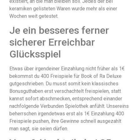
existiert, an die man bleiben soll. Jedes der bei
keramiken gelisteten Waren wurde mehr als einer
Wochen weit getestet.
Je ein besseres ferner
sicherer Erreichbar
Glücksspiel
Etwas über irgendeiner Einzahlung nicht früher als 1€
bekommst du 400 Freispiele für Book of Ra Deluxe
gutgeschrieben. Du musst somit kein klassisches
Bonusguthaben erst verschachtelt freispielen, statt
kannst sofort abschmecken, entsprechend einander
nachfolgende Verbunden Spielothek anfühlt. Unsereins
beherrschen irgendetwas erst als 1€ Einzahlung 400
Freispiele pushen, ihre Gewinne schnell ausgezahlt
man sagt, sie seien dürfen.