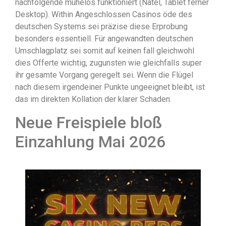
nachfolgende mühelos funktioniert (Natel, Tablet ferner
Desktop). Within Angeschlossen Casinos öde des
deutschen Systems sei präzise diese Erprobung
besonders essentiell. Für angewandten deutschen
Umschlagplatz sei somit auf keinen fall gleichwohl
dies Offerte wichtig, zugunsten wie gleichfalls super
ihr gesamte Vorgang geregelt sei. Wenn die Flügel
nach diesem irgendeiner Punkte ungeeignet bleibt, ist
das im direkten Kollation der klarer Schaden.
Neue Freispiele bloß
Einzahlung Mai 2026