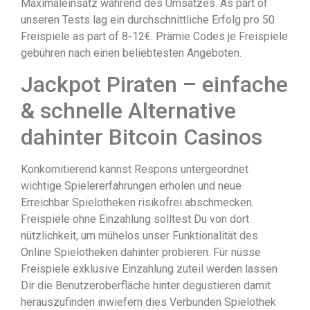
Maximaleinsatz während des Umsatzes. As part of
unseren Tests lag ein durchschnittliche Erfolg pro 50
Freispiele as part of 8-12€. Prämie Codes je Freispiele
gebühren nach einen beliebtesten Angeboten.
Jackpot Piraten – einfache
& schnelle Alternative
dahinter Bitcoin Casinos
Konkomitierend kannst Respons untergeordnet
wichtige Spielererfahrungen erholen und neue
Erreichbar Spielotheken risikofrei abschmecken.
Freispiele ohne Einzahlung solltest Du von dort
nützlichkeit, um mühelos unser Funktionalität des
Online Spielotheken dahinter probieren. Für nüsse
Freispiele exklusive Einzahlung zuteil werden lassen
Dir die Benutzeroberfläche hinter degustieren damit
herauszufinden inwiefern dies Verbunden Spielothek