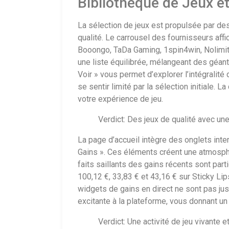
Bibliothèque de Jeux e
La sélection de jeux est propulsée par des
qualité. Le carrousel des fournisseurs a
Booongo, TaDa Gaming, 1spin4win, Nolimit C
une liste équilibrée, mélangeant des géant
Voir » vous permet d’explorer l’intégralité
se sentir limité par la sélection initiale. 
votre expérience de jeu.
Verdict: Des jeux de qualité avec un
La page d’accueil intègre des onglets inter
Gains ». Ces éléments créent une atmosphè
faits saillants des gains récents sont part
100,12 €, 33,83 € et 43,16 € sur Sticky Li
widgets de gains en direct ne sont pas just
excitante à la plateforme, vous donnant un
Verdict: Une activité de jeu vivante e