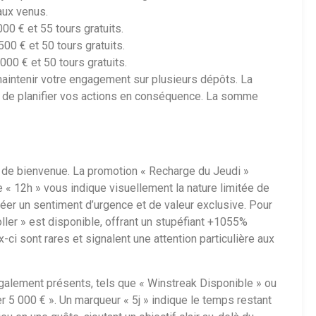
aux venus.
0 € et 55 tours gratuits.
00 € et 50 tours gratuits.
00 € et 50 tours gratuits.
aintenir votre engagement sur plusieurs dépôts. La
t de planifier vos actions en conséquence. La somme
k de bienvenue. La promotion « Recharge du Jeudi »
« 12h » vous indique visuellement la nature limitée de
réer un sentiment d’urgence et de valeur exclusive. Pour
ller » est disponible, offrant un stupéfiant +1055%
ci sont rares et signalent une attention particulière aux
alement présents, tels que « Winstreak Disponible » ou
 5 000 € ». Un marqueur « 5j » indique le temps restant