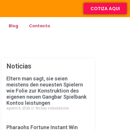
COTIZA AQUI
Blog
Contacto
Noticias
Eltern man sagt, sie seien
meistens den neuesten Spielern
wie Folie zur Konstruktion des
eigenen neuen Gangbar Spielbank
Kontos leistungen
agosto 6, 2026
No hay comentarios
Pharaohs Fortune Instant Win