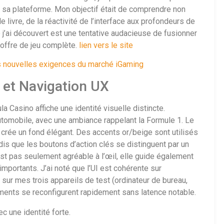
 sa plateforme. Mon objectif était de comprendre non
 le livre, de la réactivité de l’interface aux profondeurs de
ai découvert est une tentative audacieuse de fusionner
 offre de jeu complète.
lien vers le site
 nouvelles exigences du marché iGaming
 et Navigation UX
a Casino affiche une identité visuelle distincte.
automobile, avec une ambiance rappelant la Formule 1. Le
 crée un fond élégant. Des accents or/beige sont utilisés
ndis que les boutons d’action clés se distinguent par un
est pas seulement agréable à l’œil, elle guide également
importants. J’ai noté que l’UI est cohérente sur
 sur mes trois appareils de test (ordinateur de bureau,
éments se reconfigurent rapidement sans latence notable.
c une identité forte.