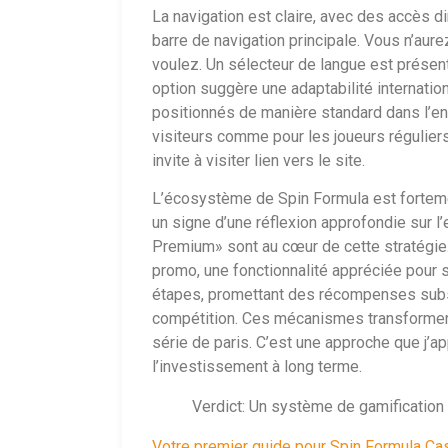
La navigation est claire, avec des accès d
barre de navigation principale. Vous n’au
voulez. Un sélecteur de langue est présent;
option suggère une adaptabilité internatio
positionnés de manière standard dans l’en-
visiteurs comme pour les joueurs régulier
invite à visiter lien vers le site.
L’écosystème de Spin Formula est fortement
un signe d’une réflexion approfondie sur l
Premium» sont au cœur de cette stratégie
promo, une fonctionnalité appréciée pour 
étapes, promettant des récompenses subs
compétition. Ces mécanismes transforment 
série de paris. C’est une approche que j’appl
l’investissement à long terme.
Verdict: Un système de gamification 
Votre premier guide pour Spin Formula Casi