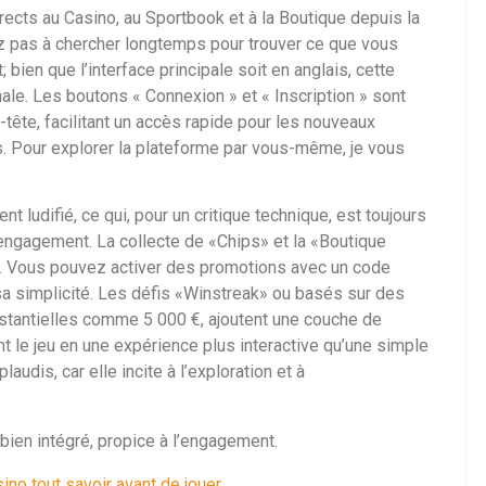
irects au Casino, au Sportbook et à la Boutique depuis la
rez pas à chercher longtemps pour trouver ce que vous
 bien que l’interface principale soit en anglais, cette
nale. Les boutons « Connexion » et « Inscription » sont
tête, facilitant un accès rapide pour les nouveaux
s. Pour explorer la plateforme par vous-même, je vous
 ludifié, ce qui, pour un critique technique, est toujours
’engagement. La collecte de «Chips» et la «Boutique
. Vous pouvez activer des promotions avec un code
sa simplicité. Les défis «Winstreak» ou basés sur des
tantielles comme 5 000 €, ajoutent une couche de
le jeu en une expérience plus interactive qu’une simple
audis, car elle incite à l’exploration et à
bien intégré, propice à l’engagement.
no tout savoir avant de jouer