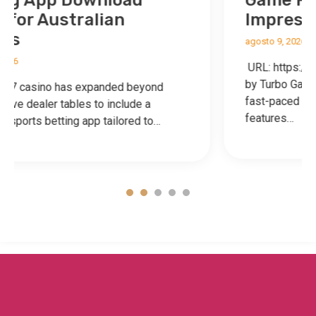
Game Review and First
Impressions
agosto 9, 2026
URL: https://vortexgame.pk/ Overview Vortex
by Turbo Games is an online casino slot with
fast-paced mechanics, flashy visuals and
features…
1
2
3
4
5