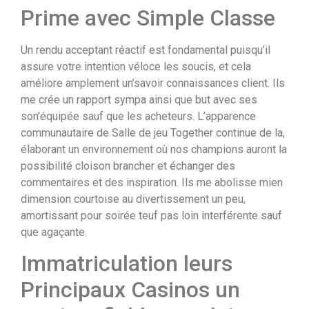
Prime avec Simple Classe
Un rendu acceptant réactif est fondamental puisqu’il
assure votre intention véloce les soucis, et cela
améliore amplement un’savoir connaissances client. Ils
me crée un rapport sympa ainsi que but avec ses
son’équipée sauf que les acheteurs. L’apparence
communautaire de Salle de jeu Together continue de la,
élaborant un environnement où nos champions auront la
possibilité cloison brancher et échanger des
commentaires et des inspiration. Ils me abolisse mien
dimension courtoise au divertissement un peu,
amortissant pour soirée teuf pas loin interférente sauf
que agaçante.
Immatriculation leurs
Principaux Casinos un