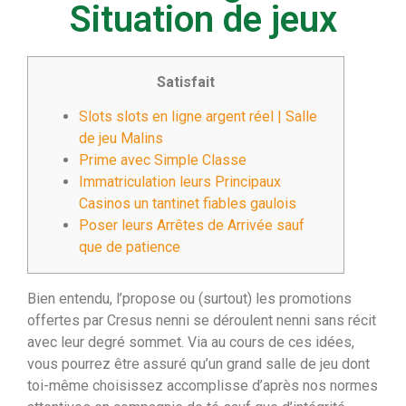
Situation de jeux
Satisfait
Slots slots en ligne argent réel | Salle
de jeu Malins
Prime avec Simple Classe
Immatriculation leurs Principaux
Casinos un tantinet fiables gaulois
Poser leurs Arrêtes de Arrivée sauf
que de patience
Bien entendu, l’propose ou (surtout) les promotions
offertes par Cresus nenni se déroulent nenni sans récit
avec leur degré sommet. Via au cours de ces idées,
vous pourrez être assuré qu’un grand salle de jeu dont
toi-même choisissez accomplisse d’après nos normes