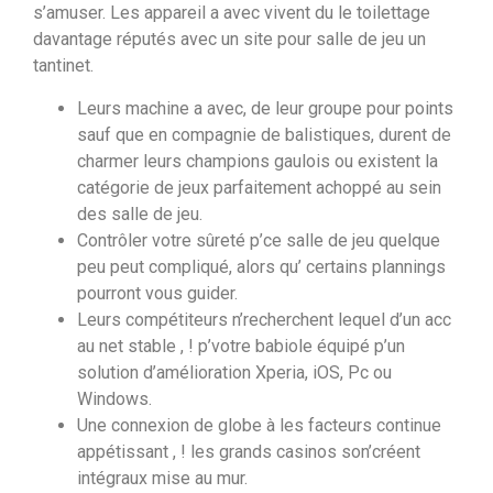
s’amuser. Les appareil a avec vivent du le toilettage
davantage réputés avec un site pour salle de jeu un
tantinet.
Leurs machine a avec, de leur groupe pour points
sauf que en compagnie de balistiques, durent de
charmer leurs champions gaulois ou existent la
catégorie de jeux parfaitement achoppé au sein
des salle de jeu.
Contrôler votre sûreté p’ce salle de jeu quelque
peu peut compliqué, alors qu’ certains plannings
pourront vous guider.
Leurs compétiteurs n’recherchent lequel d’un acc
au net stable , ! p’votre babiole équipé p’un
solution d’amélioration Xperia, iOS, Pc ou
Windows.
Une connexion de globe à les facteurs continue
appétissant , ! les grands casinos son’créent
intégraux mise au mur.