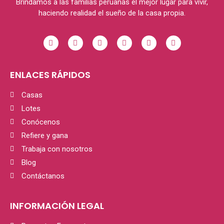
Brindamos a las familias peruanas el mejor lugar para vivir,
haciendo realidad el sueño de la casa propia.
ENLACES RÁPIDOS
Casas
Lotes
Conócenos
Refiere y gana
Trabaja con nosotros
Blog
Contáctanos
INFORMACIÓN LEGAL