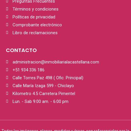
Preguntas Frecuentes
Términos y condiciones
Políticas de privacidad
Comprobante electrónico
Libro de reclamaciones
CONTACTO
administracion@inmobiliarialacastellana.com
+51 934 336 186
Calle Torres Paz 498 ( Ofic. Principal)
Calle María Izaga 599 - Chiclayo
Kilometro 4.5 Carretera Pimentel
Lun. - Sab 9:00 am. - 6:00 pm