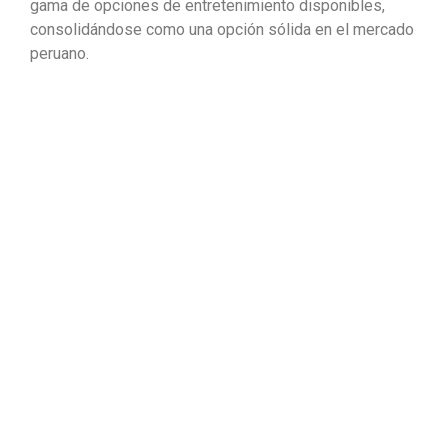
gama de opciones de entretenimiento disponibles,
consolidándose como una opción sólida en el mercado
peruano.