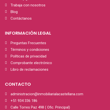
Trabaja con nosotros
Blog
Contáctanos
INFORMACIÓN LEGAL
Preguntas Frecuentes
Términos y condiciones
Políticas de privacidad
Comprobante electrónico
Libro de reclamaciones
CONTACTO
administracion@inmobiliarialacastellana.com
+51 934 336 186
Calle Torres Paz 498 ( Ofic. Principal)