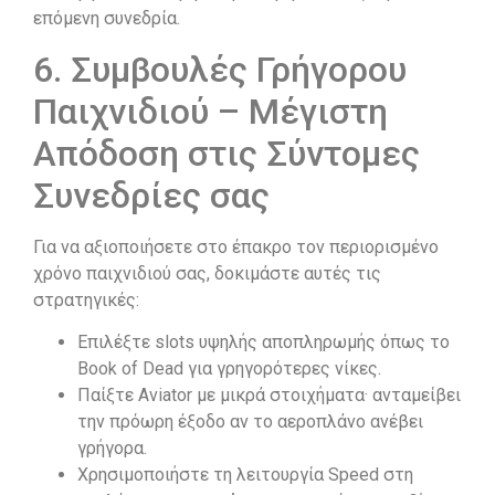
επόμενη συνεδρία.
6. Συμβουλές Γρήγορου
Παιχνιδιού – Μέγιστη
Απόδοση στις Σύντομες
Συνεδρίες σας
Για να αξιοποιήσετε στο έπακρο τον περιορισμένο
χρόνο παιχνιδιού σας, δοκιμάστε αυτές τις
στρατηγικές:
Επιλέξτε slots υψηλής αποπληρωμής όπως το
Book of Dead για γρηγορότερες νίκες.
Παίξτε Aviator με μικρά στοιχήματα· ανταμείβει
την πρόωρη έξοδο αν το αεροπλάνο ανέβει
γρήγορα.
Χρησιμοποιήστε τη λειτουργία Speed στη