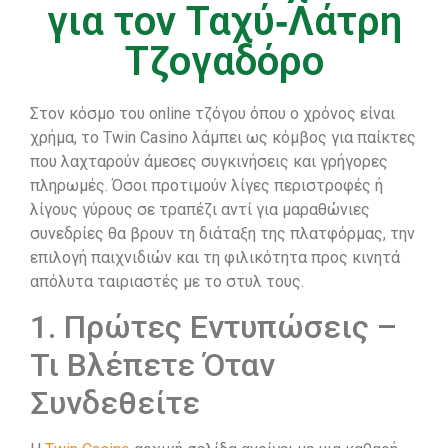
για τον Ταχύ‑Λάτρη
Τζογαδόρο
Στον κόσμο του online τζόγου όπου ο χρόνος είναι
χρήμα, το Twin Casino λάμπει ως κόμβος για παίκτες
που λαχταρούν άμεσες συγκινήσεις και γρήγορες
πληρωμές. Όσοι προτιμούν λίγες περιστροφές ή
λίγους γύρους σε τραπέζι αντί για μαραθώνιες
συνεδρίες θα βρουν τη διάταξη της πλατφόρμας, την
επιλογή παιχνιδιών και τη φιλικότητα προς κινητά
απόλυτα ταιριαστές με το στυλ τους.
1. Πρώτες Εντυπώσεις –
Τι Βλέπετε Όταν
Συνδεθείτε