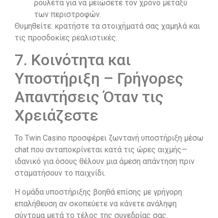
ρουλέτα για να μειώσετε τον χρόνο μεταξύ
των περιστροφών.
Θυμηθείτε: κρατήστε τα στοιχήματά σας χαμηλά και
τις προσδοκίες ρεαλιστικές.
7. Κοινότητα και
Υποστήριξη – Γρήγορες
Απαντήσεις Όταν τις
Χρειάζεστε
Το Twin Casino προσφέρει ζωντανή υποστήριξη μέσω
chat που ανταποκρίνεται κατά τις ώρες αιχμής—
ιδανικό για όσους θέλουν μια άμεση απάντηση πριν
σταματήσουν το παιχνίδι.
Η ομάδα υποστήριξης βοηθά επίσης με γρήγορη
επαλήθευση αν σκοπεύετε να κάνετε ανάληψη
σύντομα μετά το τέλος της συνεδρίας σας.