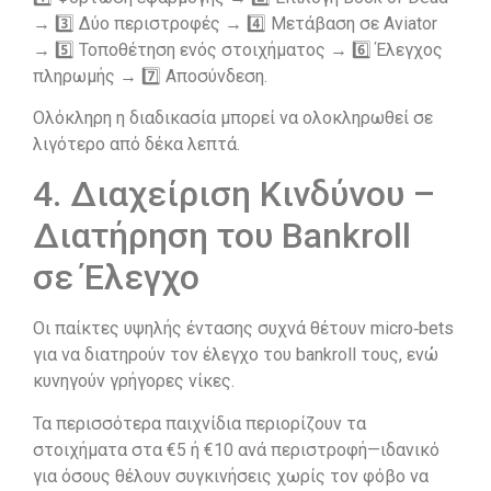
→ 3️⃣ Δύο περιστροφές → 4️⃣ Μετάβαση σε Aviator
→ 5️⃣ Τοποθέτηση ενός στοιχήματος → 6️⃣ Έλεγχος
πληρωμής → 7️⃣ Αποσύνδεση.
Ολόκληρη η διαδικασία μπορεί να ολοκληρωθεί σε
λιγότερο από δέκα λεπτά.
4. Διαχείριση Κινδύνου –
Διατήρηση του Bankroll
σε Έλεγχο
Οι παίκτες υψηλής έντασης συχνά θέτουν micro‑bets
για να διατηρούν τον έλεγχο του bankroll τους, ενώ
κυνηγούν γρήγορες νίκες.
Τα περισσότερα παιχνίδια περιορίζουν τα
στοιχήματα στα €5 ή €10 ανά περιστροφή—ιδανικό
για όσους θέλουν συγκινήσεις χωρίς τον φόβο να