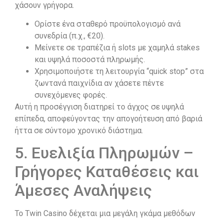
χάσουν γρήγορα.
Ορίστε ένα σταθερό προϋπολογισμό ανά
συνεδρία (π.χ., €20).
Μείνετε σε τραπέζια ή slots με χαμηλά stakes
και υψηλά ποσοστά πληρωμής.
Χρησιμοποιήστε τη λειτουργία “quick stop” στα
ζωντανά παιχνίδια αν χάσετε πέντε
συνεχόμενες φορές.
Αυτή η προσέγγιση διατηρεί το άγχος σε υψηλά
επίπεδα, αποφεύγοντας την απογοήτευση από βαριά
ήττα σε σύντομο χρονικό διάστημα.
5. Ευελιξία Πληρωμών –
Γρήγορες Καταθέσεις και
Άμεσες Αναλήψεις
Το Twin Casino δέχεται μια μεγάλη γκάμα μεθόδων