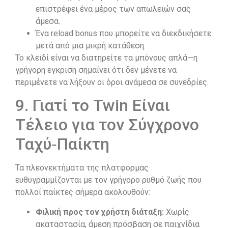
επιστρέφει ένα μέρος των απωλειών σας
άμεσα.
Ένα reload bonus που μπορείτε να διεκδικήσετε
μετά από μια μικρή κατάθεση.
Το κλειδί είναι να διατηρείτε τα μπόνους απλά—η
γρήγορη εγκριση σημαίνει ότι δεν μένετε να
περιμένετε να λήξουν οι όροι ανάμεσα σε συνεδρίες.
9. Γιατί το Twin Είναι
Τέλειο για τον Σύγχρονο
Ταχύ‑Παίκτη
Τα πλεονεκτήματα της πλατφόρμας
ευθυγραμμίζονται με τον γρήγορο ρυθμό ζωής που
πολλοί παίκτες σήμερα ακολουθούν:
Φιλική προς τον χρήστη διάταξη:
Χωρίς
ακαταστασία, άμεση πρόσβαση σε παιχνίδια