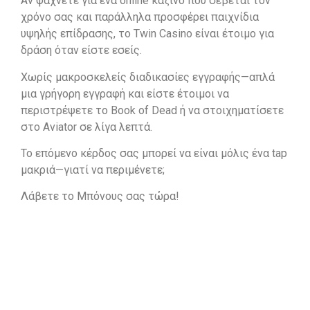
Αν ψάχνετε για ένα online καζίνο που σέβεται τον
χρόνο σας και παράλληλα προσφέρει παιχνίδια
υψηλής επίδρασης, το Twin Casino είναι έτοιμο για
δράση όταν είστε εσείς.
Χωρίς μακροσκελείς διαδικασίες εγγραφής—απλά
μια γρήγορη εγγραφή και είστε έτοιμοι να
περιστρέψετε το Book of Dead ή να στοιχηματίσετε
στο Aviator σε λίγα λεπτά.
Το επόμενο κέρδος σας μπορεί να είναι μόλις ένα tap
μακριά—γιατί να περιμένετε;
Λάβετε το Μπόνους σας τώρα!