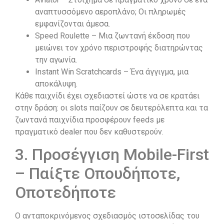
αναπτυσσόμενο αεροπλάνο; Οι πληρωμές
εμφανίζονται άμεσα.
Speed Roulette – Μια ζωντανή έκδοση που
μειώνει τον χρόνο περιστροφής διατηρώντας
την αγωνία.
Instant Win Scratchcards – Ένα άγγιγμα, μια
αποκάλυψη.
Κάθε παιχνίδι έχει σχεδιαστεί ώστε να σε κρατάει
στην δράση: οι slots παίζουν σε δευτερόλεπτα και τα
ζωντανά παιχνίδια προσφέρουν feeds με
πραγματικό dealer που δεν καθυστερούν.
3. Προσέγγιση Mobile-First
– Παίξτε Οπουδήποτε,
Οποτεδήποτε
Ο ανταποκρινόμενος σχεδιασμός ιστοσελίδας του