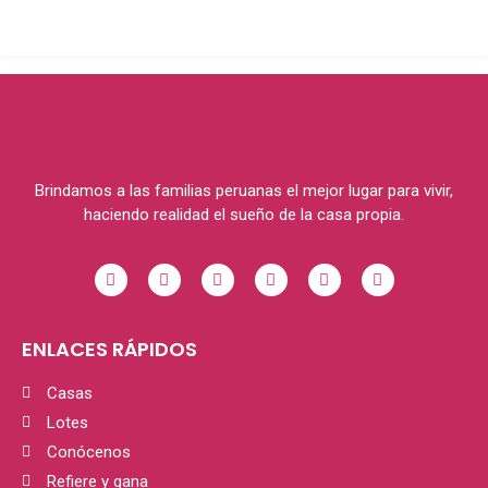
Brindamos a las familias peruanas el mejor lugar para vivir,
haciendo realidad el sueño de la casa propia.
ENLACES RÁPIDOS
Casas
Lotes
Conócenos
Refiere y gana