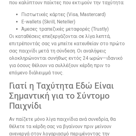
που καλύπτουν παίκτες που εκτιμούν την ταχύτητα:
Πιστωτικές κάρτες (Visa, Mastercard)
E-wallets (Skrill, Neteller)
Άμεσες τραπεζικές μεταφορές (Trustly)
Οι καταθέσεις επεξεργάζονται σε λίγα λεπτά,
επιτρέποντάς σας να μπείτε κατευθείαν στο πρώτο
σας παιχνίδι μετά τη σύνδεση. Οι αναλήψεις
ολοκληρώνονται συνήθως εντός 24 ωρών—ιδανικό
για όσους θέλουν να συλλέξουν κέρδη πριν το
επόμενο διάλειμμά τους.
Γιατί η Ταχύτητα Εδώ Είναι
Σημαντική για το Σύντομο
Παιχνίδι
Αν παίζετε μόνο λίγα παιχνίδια ανά συνεδρία, θα
θέλετε τα κέρδη σας να βγαίνουν πριν μείνουν
ανενεργά στον λογαριασμό περιμένοντας την