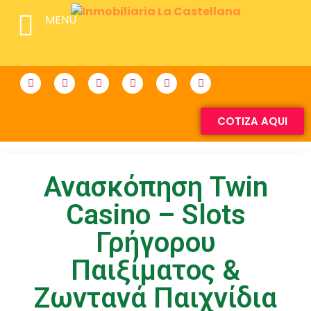
MENU
COTIZA AQUI
Ανασκόπηση Twin
Casino – Slots
Γρήγορου
Παιξίματος &
Ζωντανά Παιχνίδια