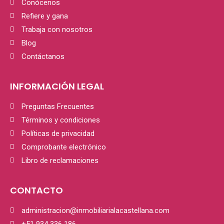
Conócenos
Refiere y gana
Trabaja con nosotros
Blog
Contáctanos
INFORMACIÓN LEGAL
Preguntas Frecuentes
Términos y condiciones
Políticas de privacidad
Comprobante electrónico
Libro de reclamaciones
CONTACTO
administracion@inmobiliarialacastellana.com