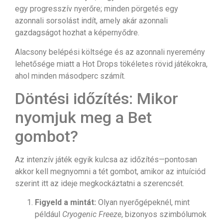
egy progresszív nyerőre; minden pörgetés egy
azonnali sorsolást indít, amely akár azonnali
gazdagságot hozhat a képernyődre.
Alacsony belépési költsége és az azonnali nyeremény
lehetősége miatt a Hot Drops tökéletes rövid játékokra,
ahol minden másodperc számít.
Döntési időzítés: Mikor
nyomjuk meg a Bet
gombot?
Az intenzív játék egyik kulcsa az időzítés—pontosan
akkor kell megnyomni a tét gombot, amikor az intuíciód
szerint itt az ideje megkockáztatni a szerencsét.
Figyeld a mintát:
Olyan nyerőgépeknél, mint
például
Cryogenic Freeze
, bizonyos szimbólumok