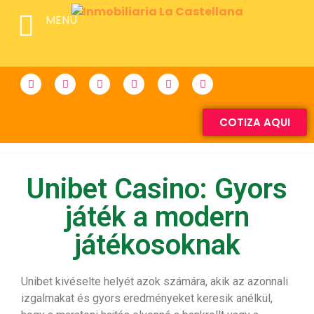
MENU
COTIZA AQUI
Unibet Casino: Gyors
játék a modern
játékosoknak
Unibet kivéselte helyét azok számára, akik az azonnali
izgalmakat és gyors eredményeket keresik anélkül,