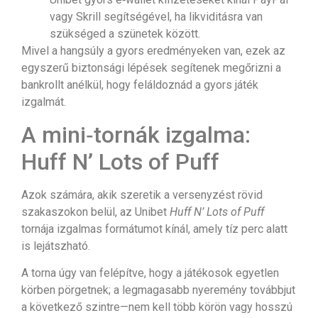
vagy Skrill segítségével, ha likviditásra van
szükséged a szünetek között.
Mivel a hangsúly a gyors eredményeken van, ezek az
egyszerű biztonsági lépések segítenek megőrizni a
bankrollt anélkül, hogy feláldoznád a gyors játék
izgalmát.
A mini‑tornák izgalma:
Huff N’ Lots of Puff
Azok számára, akik szeretik a versenyzést rövid
szakaszokon belül, az Unibet
Huff N’ Lots of Puff
tornája izgalmas formátumot kínál, amely tíz perc alatt
is lejátszható.
A torna úgy van felépítve, hogy a játékosok egyetlen
körben pörgetnek; a legmagasabb nyeremény továbbjut
a következő szintre—nem kell több körön vagy hosszú