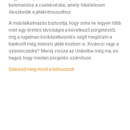
belemerülsz a cselekvésbe, amely tökéletesen
illeszkedik a játékritmusodhoz.
A mobilalkalmazás biztosítja, hogy soha ne legyen több
mint egy érintés távolságra a következő pörgetéstől,
míg a rugalmas kockázatkezelés segít megőrizni a
bankrollt még intenzív játék közben is. Kíváncsi vagy a
szerencsédre? Merülj vissza az Unibetbe még ma, és
hagyd, hogy minden pörgetés számítson.
Szerezd meg most a bónuszod!