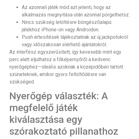
Az azonnali játék mód azt jelenti, hogy az
alkalmazás megnyitása után azonnal pörgethetsz.
Nincs szükség letöltésre böngészőalapú
játékhoz iPhone-on vagy Androidon.
Push értesítések tájékoztatnak az új jackpotokról
vagy időszakosan elérhető ajánlatokról.
Az interfész egyszerűsített, így kevesebb mint egy
perc alatt eljuthatsz a főképernyőről a kedvenc
nyerőgéphez—ideális azoknak a középidőben tartott
szüneteknek, amikor gyors feltöltődésre van
szükséged.
Nyerőgép választék: A
megfelelő játék
kiválasztása egy
szórakoztató pillanathoz