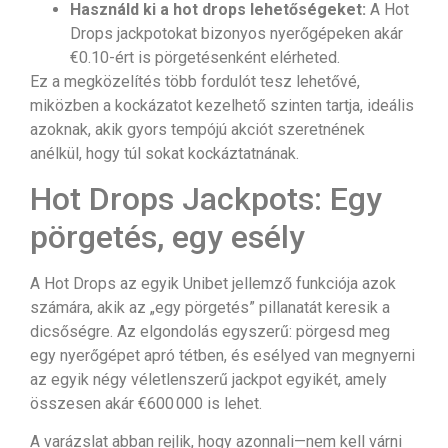
Használd ki a hot drops lehetőségeket:
A Hot
Drops jackpotokat bizonyos nyerőgépeken akár
€0.10-ért is pörgetésenként elérheted.
Ez a megközelítés több fordulót tesz lehetővé,
miközben a kockázatot kezelhető szinten tartja, ideális
azoknak, akik gyors tempójú akciót szeretnének
anélkül, hogy túl sokat kockáztatnának.
Hot Drops Jackpots: Egy
pörgetés, egy esély
A Hot Drops az egyik Unibet jellemző funkciója azok
számára, akik az „egy pörgetés” pillanatát keresik a
dicsőségre. Az elgondolás egyszerű: pörgesd meg
egy nyerőgépet apró tétben, és esélyed van megnyerni
az egyik négy véletlenszerű jackpot egyikét, amely
összesen akár €600 000 is lehet.
A varázslat abban rejlik, hogy azonnali—nem kell várni