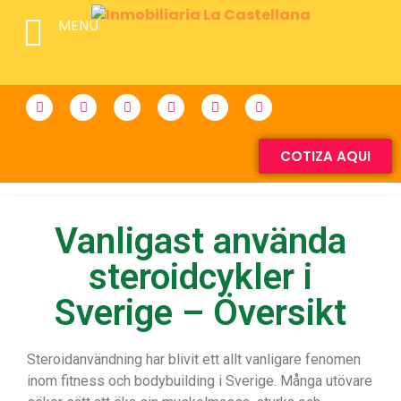
MENU
COTIZA AQUI
Vanligast använda
steroidcykler i
Sverige – Översikt
Steroidanvändning har blivit ett allt vanligare fenomen
inom fitness och bodybuilding i Sverige. Många utövare