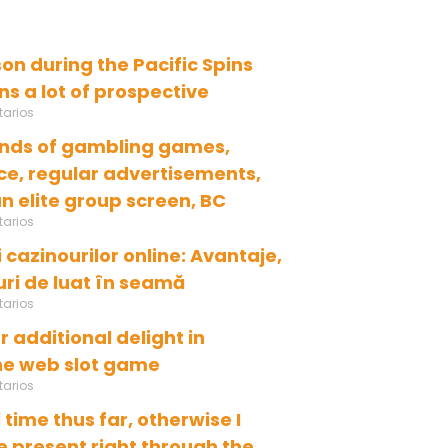
on during the Pacific Spins
ns a lot of prospective
arios
nds of gambling games,
ce, regular advertisements,
n elite group screen, BC
arios
 cazinourilor online: Avantaje,
uri de luat în seamă
arios
r additional delight in
the web slot game
arios
 time thus far, otherwise I
e present right through the