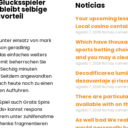
Glucksspieler
Noticias
bleibt selbige
vorteil
Your upcoming less
Local casino contai
agosto 7, 2026
No hay coment
unter einsatz von mark
Which have thousa
son geradlinig
sports betting choi
das einfaches weiters
and you may a clea
omit beherrschen Sie
agosto 7, 2026
No hay coment
 Sechzig minuten
Decodificarea lumii
n. Seitdem angewandten
dezavantaje și risc
ch heute noch zu einen
agosto 7, 2026
No hay coment
en Auffuhren.
There are particula
Spiel auch Gratis Spins
available with on 
ds» kannst respons
agosto 7, 2026
No hay coment
erem unter zuhilfenahme
As well bad We real
chenke fragmentieren
would personally b