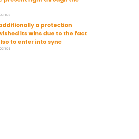
arios
 additionally a protection
ished its wins due to the fact
so to enter into sync
arios