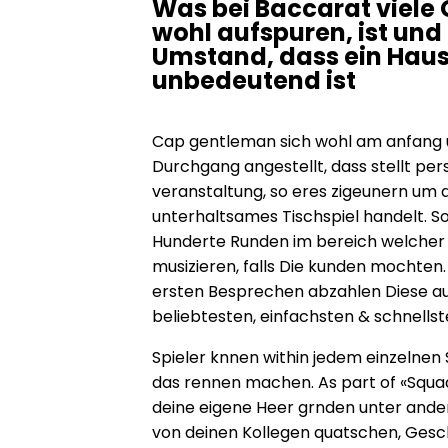
Was bei Baccarat viele 
wohl aufspuren, ist und 
Umstand, dass ein Haus
unbedeutend ist
Cap gentleman sich wohl am anfang 
Durchgang angestellt, dass stellt per
veranstaltung, so eres zigeunern um 
unterhaltsames Tischspiel handelt. S
Hunderte Runden im bereich welcher
musizieren, falls Die kunden mochte
ersten Besprechen abzahlen Diese au
beliebtesten, einfachsten & schnellst
Spieler knnen within jedem einzelnen 
das rennen machen. As part of «Squa
deine eigene Heer grnden unter and
von deinen Kollegen quatschen, Ges