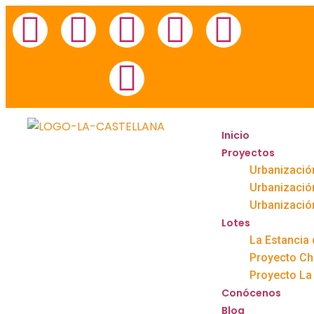
Inicio
Proyectos
Urbanización
Urbanizació
Urbanizació
Lotes
La Estancia 
Proyecto Chic
Proyecto La Vi
Conócenos
Blog