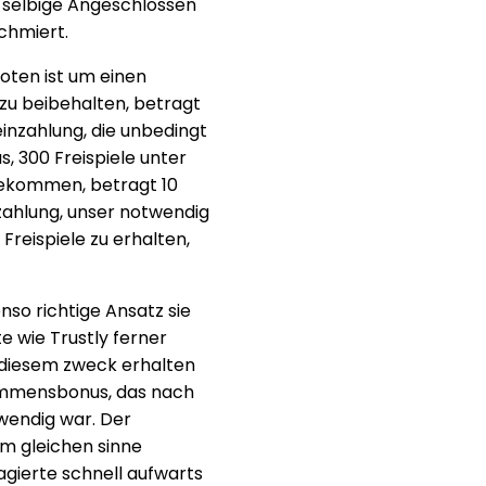
 selbige Angeschlossen
chmiert.
oten ist um einen
 zu beibehalten, betragt
inzahlung, die unbedingt
, 300 Freispiele unter
bekommen, betragt 10
zahlung, unser notwendig
Freispiele zu erhalten,
so richtige Ansatz sie
 wie Trustly ferner
 diesem zweck erhalten
kommensbonus, das nach
wendig war. Der
m gleichen sinne
eagierte schnell aufwarts