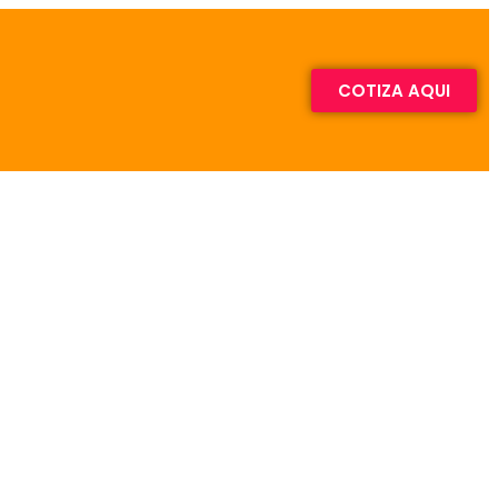
COTIZA AQUI