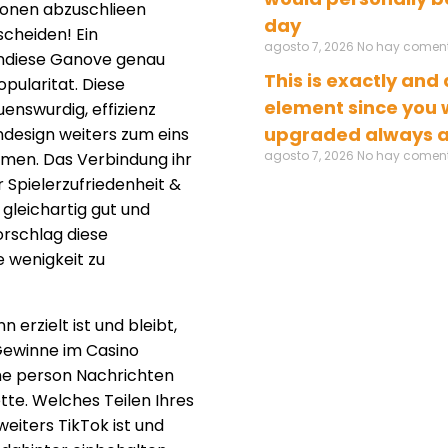
ionen abzuschlieen
day
scheiden! Ein
agosto 7, 2026
No hay coment
ndiese Ganove genau
This is exactly and
opularitat. Diese
element since you w
enswurdig, effizienz
upgraded always al
ndesign weiters zum eins
agosto 7, 2026
No hay coment
amen. Das Verbindung ihr
 Spielerzufriedenheit &
gleichartig gut und
rschlag diese
e wenigkeit zu
 erzielt ist und bleibt,
 Gewinne im Casino
he person Nachrichten
te. Welches Teilen Ihres
eiters TikTok ist und