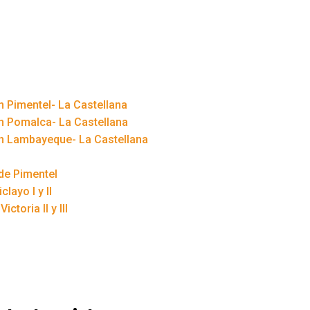
 Pimentel- La Castellana
n Pomalca- La Castellana
n Lambayeque- La Castellana
de Pimentel
layo I y II
ctoria II y III