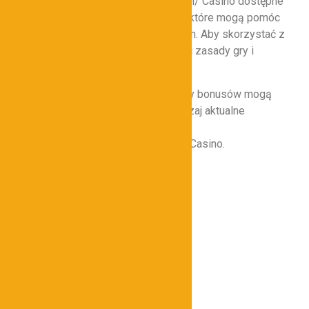
W https://www.paganrecords.com.pl/ Casino dostępne
są również różne promocje i akcje, które mogą pomóc
Ci w zdobyciu większych wygranych. Aby skorzystać z
tych możliwości, musisz zrozumieć zasady gry i
bonusów.
Warto pamiętać, że warunki i zasady bonusów mogą
się zmieniać, więc zawsze sprawdzaj aktualne
informacje na stronie
https://www.paganrecords.com.pl/ Casino.