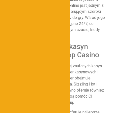
odpowiednim miejscu. Yep Casino online jest jednym z
najpopularniejszych kasyn online, oferującym szeroki
wybór gier kasynowych i automatów do gry. Wśród jego
zalet jest również fakt, że jest dostępne 24/7, co
oznacza, że możesz grać w dowolnym czasie, kiedy
chcesz.
Wybór najlepszych kasyn
online – recenzja Yep Casino
Yep Casino jest jednym z najbardziej zaufanych kasyn
online, oferującym szeroki wybór gier kasynowych i
automatów do gry. Jego portfolio gier obejmuje
popularne tytuły, takie jak Book of Ra, Sizzling Hot i
Starburst, a także wiele innych. Kasyno oferuje również
wiele bonusów i promocji, które mogą pomóc Ci
zwiększyć swoje szanse na wygraną.
Jeśli szukasz kasyna online, które oferuje najlepsze