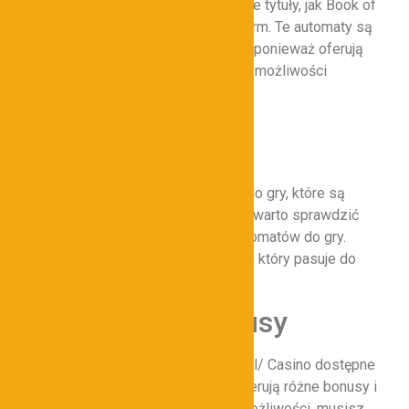
kasynie Yep Casino znajdujemy takie tytuły, jak Book of
Ra, Sizzling Hot, i Lucky Lady’s Charm. Te automaty są
niezwykle popularne wśród graczy, ponieważ oferują
emocjonalny doświadczalny i wiele możliwości
wygrania.
Book of Ra
Sizzling Hot
Lucky Lady’s Charm
Jeśli szukasz nowych automatów do gry, które są
dostępne w kasynie Yep Casino, to warto sprawdzić
naszą listę najpopularniejszych automatów do gry.
Może to pomóc Ci znaleźć automat, który pasuje do
Twoich preferencji i stylu gry.
Zasady gry i bonusy
W https://www.paganrecords.com.pl/ Casino dostępne
są wiele gier kasynowych, które oferują różne bonusy i
promocje. Aby skorzystać z tych możliwości, musisz