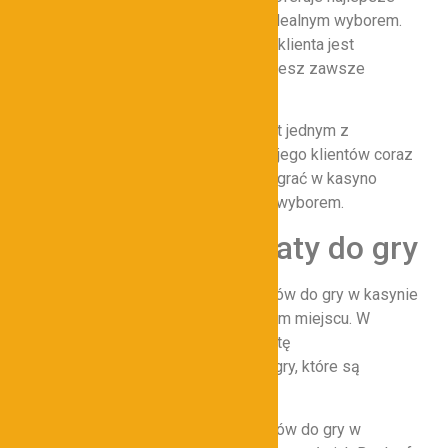
warunki do gry, to Yep Casino jest idealnym wyborem.
Jego profesjonalny zespół obsługi klienta jest
dostępny 24/7, co oznacza, że możesz zawsze
uzyskać pomoc, jeśli potrzebujesz.
Wynikiem jest to, że Yep Casino jest jednym z
najpopularniejszych kasyn online, a jego klientów coraz
więcej osób szuka. Jeśli chcesz zagrać w kasyno
online, to Yep Casino jest idealnym wyborem.
Popularne automaty do gry
Jeśli szukasz najlepszych automatów do gry w kasynie
Yep Casino, to jesteś w odpowiednim miejscu. W
naszym artykule przedstawiamy listę
najpopularniejszych automatów do gry, które są
dostępne w kasynie Yep Casino.
Wśród najpopularniejszych automatów do gry w