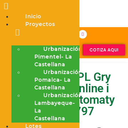
Inicio
Proyectos
Urbanización
COTIZA AQUI
Pimentel- La
Castellana
Urbanización
Yep Casino PL Gry
Pomalca- La
kasynowe online i
Castellana
Urbanización
popularne automaty
Lambayeque-
do gry.3797
La
Castellana
Lotes