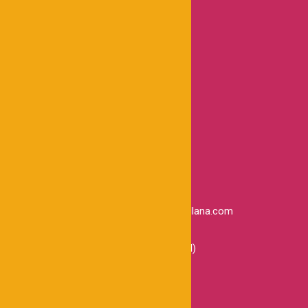
INFORMACIÓN LEGAL
Preguntas Frecuentes
Términos y condiciones
Políticas de privacidad
Comprobante electrónico
Libro de reclamaciones
CONTACTO
administracion@inmobiliarialacastellana.com
+51 934 336 186
Calle Torres Paz 498 ( Ofic. Principal)
Calle María Izaga 599 - Chiclayo
Kilometro 4.5 Carretera Pimentel
Lun. - Sab 9:00 am. - 6:00 pm