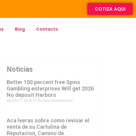
COTIZA AQUI
os
Blog
Contacto
Noticias
Better 100 percent free Spins
Gambling enterprises Will get 2026
No deposit Harbors
agosto 7, 2026
No hay comentarios
Aca leeras sobre como revisar el
venta de su Cartulina de
Reputacion, Camino de