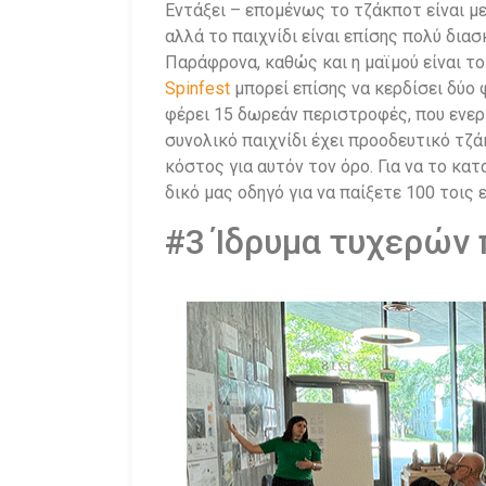
Εντάξει – επομένως το τζάκποτ είναι με
αλλά το παιχνίδι είναι επίσης πολύ διασ
Παράφρονα, καθώς και η μαϊμού είναι το
Spinfest
μπορεί επίσης να κερδίσει δύο 
φέρει 15 δωρεάν περιστροφές, που ενερ
συνολικό παιχνίδι έχει προοδευτικό τζά
κόστος για αυτόν τον όρο. Για να το κα
δικό μας οδηγό για να παίξετε 100 τοις
#3 Ίδρυμα τυχερών 