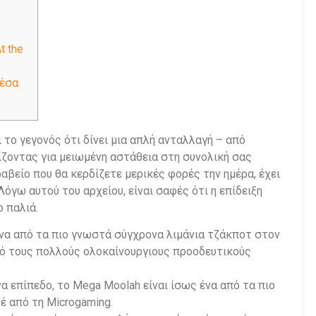
t the
Μέσα
αι το γεγονός ότι δίνει μια απλή ανταλλαγή – από
ζοντας για μειωμένη αστάθεια στη συνολική σας
ραβείο που θα κερδίζετε μερικές φορές την ημέρα, έχει
Λόγω αυτού του αρχείου, είναι σαφές ότι η επίδειξη
ο παλιά.
ένα από τα πιο γνωστά σύγχρονα λιμάνια τζάκποτ στον
από τους πολλούς ολοκαίνουργιους προοδευτικούς
α επίπεδο, το Mega Moolah είναι ίσως ένα από τα πιο
έ από τη Microgaming.