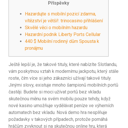
Příspěvky
Hazardujte s mobilní pozicí zdarma,
vítězství je větší!: trinocasino přihlášení
Skvělé věci o mobilním hazardu
Hazardní podnik Liberty Ports Cellular
440 $ Mobilní rodinný dům Spousta k
pronájmu
Ještě lepší je, že takové tituly, které nabízíte Slotlandu,
vám poskytnou vztah k modernímu jackpotu, který stále
roste, čím více si jeho zákazníci užívají takové tituly.
Jinými slovy, existuje mnoho šampionů mobilních portů
častěji. Budete si moci užívat portů bez vkladu
skutečnou měnu na svém mobilu pouze tehdy, když
nové kasino umožňuje vydělávat peníze ve výherních
automatech bez vkladu.
Nová demo hra nesplňuje
požadavky v takových případech, protože pomáhá
hráčům zvyknout si na skutečnou online hru, která