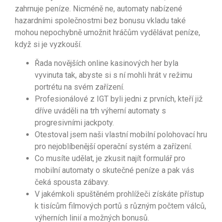
zahrnuje peníze. Nicméně ne, automaty nabízené
hazardními společnostmi bez bonusu vkladu také
mohou nepochybně umožnit hráčům vydělávat peníze,
když si je vyzkouší.
Řada novějších online kasinových her byla
vyvinuta tak, abyste si s ní mohli hrát v režimu
portrétu na svém zařízení.
Profesionálové z IGT byli jedni z prvních, kteří již
dříve uváděli na trh výherní automaty s
progresivními jackpoty.
Otestoval jsem naši vlastní mobilní polohovací hru
pro nejoblíbenější operační systém a zařízení.
Co musíte udělat, je zkusit najít formulář pro
mobilní automaty o skutečné peníze a pak vás
čeká spousta zábavy.
V jakémkoli spuštěném prohlížeči získáte přístup
k tisícům filmových portů s různým počtem válců,
výherních linií a možných bonusů.