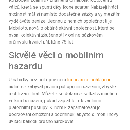
Roztočení zdarma • Znamená to několik roztočení z
válců, která se spustí díky ikoně scatter. Nabízejí hráči
možnost hrát si namísto dodatečné sázky a vy mezitím
vyděláváte peníze. Jednou z herních společností je
Mobilots, nová, globálně aktivní společnost, která se
pyšní kolektivní zkušeností v online sázkovém
průmyslu trvající přibližně 75 let.
Skvělé věci o mobilním
hazardu
U nabídky bez put opce není
trinocasino přihlášení
nutné se zabývat prvním put opčním sázením, abyste
mohli začít hrát. Můžete se dokonce setkat s mnohem
větším bonusem, pokud zaplatíte relevantními
platebními postupy. Klíčem k zapamatování je
dodržování omezení a podmínek, abyste si mohli nový
uvítací balíček přesně nárokovat.