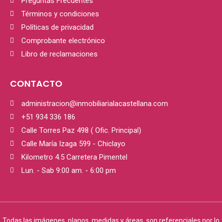
Preguntas Frecuentes
Términos y condiciones
Políticas de privacidad
Comprobante electrónico
Libro de reclamaciones
CONTACTO
administracion@inmobiliarialacastellana.com
+51 934 336 186
Calle Torres Paz 498 ( Ofic. Principal)
Calle María Izaga 599 - Chiclayo
Kilometro 4.5 Carretera Pimentel
Lun. - Sab 9:00 am. - 6:00 pm
Todas las imágenes, planos, medidas y áreas, son referenciales por lo