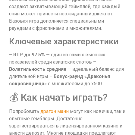
создают захватывающий геймплей, где каждый
спин может принести неожиданный джекпот.
Базовая игра дополняется специальными
раундами с фриспинами и множителями.
Ключевые характеристики
–
RTP до 97.5%
— один из самых высоких
показателей среди азиатских слотов –
Волатильность средняя
— идеальный баланс для
длительной игры –
Бонус-раунд «Драконья
сокровищница»
с множителями до x500
💰 Как начать играть?
Попробовать
драгон мани
могут как новички, так и
опытные гемблеры. Достаточно
зарегистрироваться в лицензированном казино и
внести депозит. Многие площадки предлагают