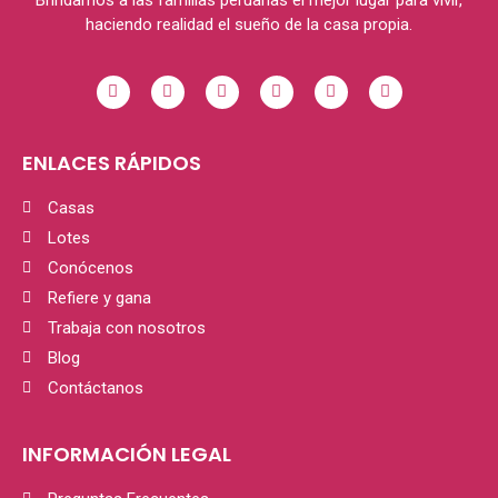
Brindamos a las familias peruanas el mejor lugar para vivir,
haciendo realidad el sueño de la casa propia.
ENLACES RÁPIDOS
Casas
Lotes
Conócenos
Refiere y gana
Trabaja con nosotros
Blog
Contáctanos
INFORMACIÓN LEGAL