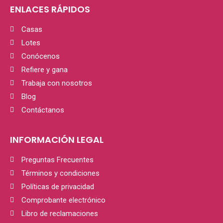
ENLACES RÁPIDOS
Casas
Lotes
Conócenos
Refiere y gana
Trabaja con nosotros
Blog
Contáctanos
INFORMACIÓN LEGAL
Preguntas Frecuentes
Términos y condiciones
Políticas de privacidad
Comprobante electrónico
Libro de reclamaciones