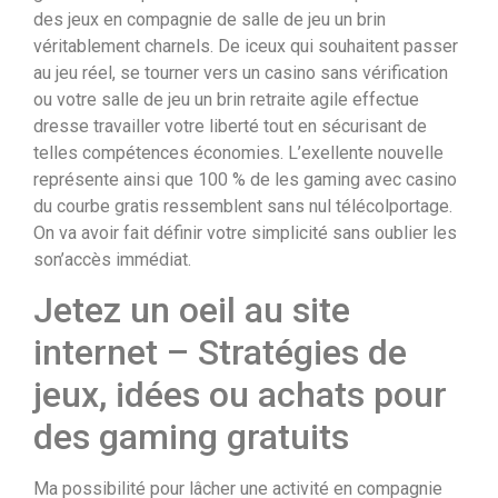
des jeux en compagnie de salle de jeu un brin
véritablement charnels.
De iceux qui souhaitent passer
au jeu réel, se tourner vers un casino sans vérification
ou votre salle de jeu un brin retraite agile effectue
dresse travailler votre liberté tout en sécurisant de
telles compétences économies. L’exellente nouvelle
représente ainsi que 100 % de les gaming avec casino
du courbe gratis ressemblent sans nul télécolportage.
On va avoir fait définir votre simplicité sans oublier les
son’accès immédiat.
Jetez un oeil au site
internet – Stratégies de
jeux, idées ou achats pour
des gaming gratuits
Ma possibilité pour lâcher une activité en compagnie