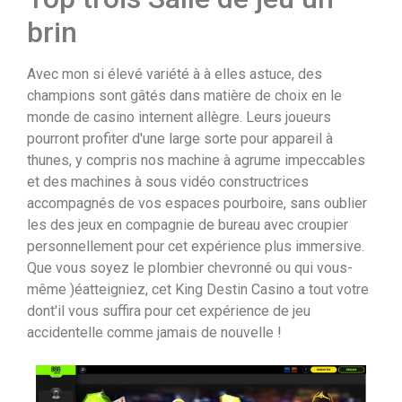
brin
Avec mon si élevé variété à à elles astuce, des
champions sont gâtés dans matière de choix en le
monde de casino internent allègre. Leurs joueurs
pourront profiter d'une large sorte pour appareil à
thunes, y compris nos machine à agrume impeccables
et des machines à sous vidéo constructrices
accompagnés de vos espaces pourboire, sans oublier
les des jeux en compagnie de bureau avec croupier
personnellement pour cet expérience plus immersive.
Que vous soyez le plombier chevronné ou qui vous-
même )éatteigniez, cet King Destin Casino a tout votre
dont'il vous suffira pour cet expérience de jeu
accidentelle comme jamais de nouvelle !