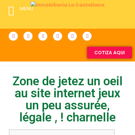
MENU
COTIZA AQUI
Zone de jetez un oeil
au site internet jeux
un peu assurée,
légale , ! charnelle