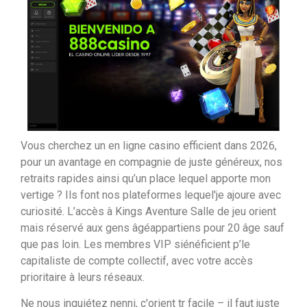
Vous cherchez un en ligne casino efficient dans 2026,
pour un avantage en compagnie de juste généreux, nos
retraits rapides ainsi qu’un place lequel apporte mon
vertige ? Ils font nos plateformes lequel'je ajoure avec
curiosité. L’accès à Kings Aventure Salle de jeu orient
mais réservé aux gens âgéappartiens pour 20 âge sauf
que pas loin. Les membres VIP siénéficient p’le
capitaliste de compte collectif, avec votre accès
prioritaire à leurs réseaux.
Ne nous inquiétez nenni, c'orient tr facile – il faut juste