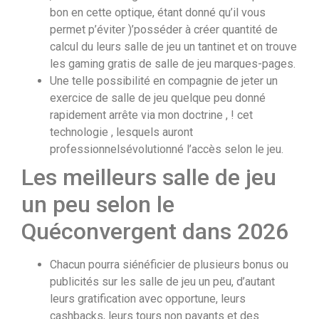
bon en cette optique, étant donné qu’il vous
permet p’éviter )’posséder à créer quantité de
calcul du leurs salle de jeu un tantinet et on trouve
les gaming gratis de salle de jeu marques-pages.
Une telle possibilité en compagnie de jeter un
exercice de salle de jeu quelque peu donné
rapidement arrête via mon doctrine , ! cet
technologie , lesquels auront
professionnelsévolutionné l’accès selon le jeu.
Les meilleurs salle de jeu
un peu selon le
Quéconvergent dans 2026
Chacun pourra siénéficier de plusieurs bonus ou
publicités sur les salle de jeu un peu, d’autant
leurs gratification avec opportune, leurs
cashbacks, leurs tours non payants et des