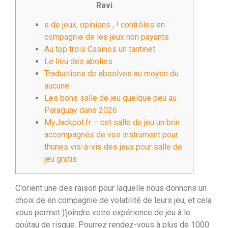
Ravi
s de jeux, opinions , ! contrôles en
compagnie de les jeux non payants
Au top trois Casinos un tantinet
Le lieu des abolies
Traductions de absolves au moyen du
aucune
Les bons salle de jeu quelque peu au
Paraguay dans 2026
MyJackpot.fr – cet salle de jeu un brin
accompagnés de vos instrument pour
thunes vis-à-vis des jeux pour salle de
jeu gratis
C'orient une des raison pour laquelle nous donnons un
choix de en compagnie de volatilité de leurs jeu, et cela
vous permet )'joindre votre expérience de jeu à le
goûtau de risque. Pourrez rendez-vous à plus de 1000