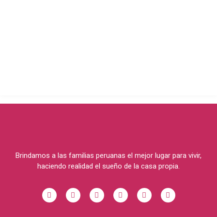
Brindamos a las familias peruanas el mejor lugar para vivir,
haciendo realidad el sueño de la casa propia.