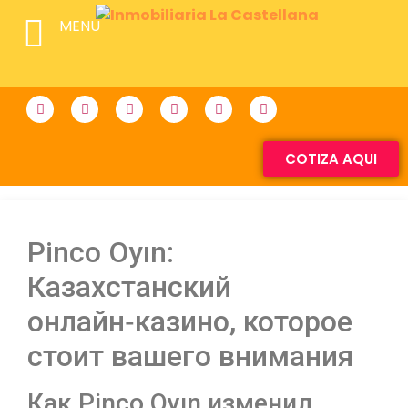
MENU
COTIZA AQUI
Pinco Oyın:
Казахстанский
онлайн‑казино, которое
стоит вашего внимания
Как Pinco Oyın изменил