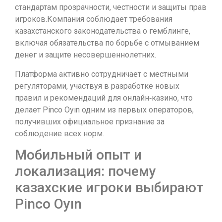
стандартам прозрачности, честности и защиты прав
игроков.Компания соблюдает требования
казахстанского законодательства о гемблинге,
включая обязательства по борьбе с отмыванием
денег и защите несовершеннолетних.
Платформа активно сотрудничает с местными
регуляторами, участвуя в разработке новых
правил и рекомендаций для онлайн‑казино, что
делает Pinco Oyın одним из первых операторов,
получивших официальное признание за
соблюдение всех норм.
Мобильный опыт и
локализация: почему
казахские игроки выбирают
Pinco Oyın