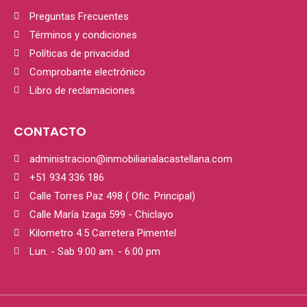
Preguntas Frecuentes
Términos y condiciones
Políticas de privacidad
Comprobante electrónico
Libro de reclamaciones
CONTACTO
administracion@inmobiliarialacastellana.com
+51 934 336 186
Calle Torres Paz 498 ( Ofic. Principal)
Calle María Izaga 599 - Chiclayo
Kilometro 4.5 Carretera Pimentel
Lun. - Sab 9:00 am. - 6:00 pm