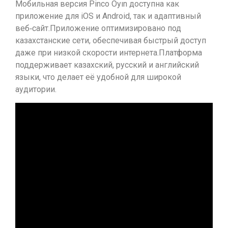
Мобильная версия Pinco Oyın доступна как
приложение для iOS и Android, так и адаптивный
веб‑сайт.Приложение оптимизировано под
казахстанские сети, обеспечивая быстрый доступ
даже при низкой скорости интернета.Платформа
поддерживает казахский, русский и английский
языки, что делает её удобной для широкой
аудитории.