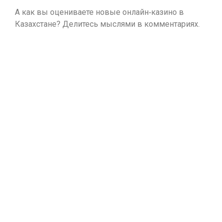
А как вы оцениваете новые онлайн‑казино в
Казахстане? Делитесь мыслями в комментариях.