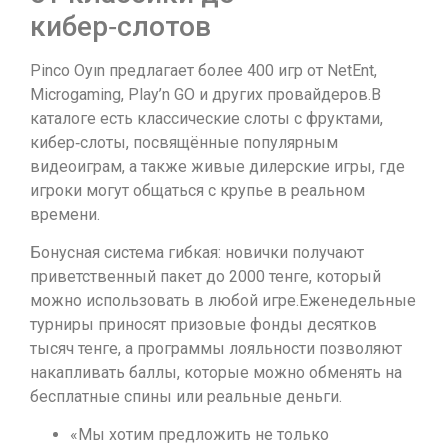
кибер‑слотов
Pinco Oyın предлагает более 400 игр от NetEnt,
Microgaming, Play’n GO и других провайдеров.В
каталоге есть классические слоты с фруктами,
кибер‑слоты, посвящённые популярным
видеоиграм, а также живые дилерские игры, где
игроки могут общаться с крупье в реальном
времени.
Бонусная система гибкая: новички получают
приветственный пакет до 2000 тенге, который
можно использовать в любой игре.Еженедельные
турниры приносят призовые фонды десятков
тысяч тенге, а программы лояльности позволяют
накапливать баллы, которые можно обменять на
бесплатные спины или реальные деньги.
«Мы хотим предложить не только