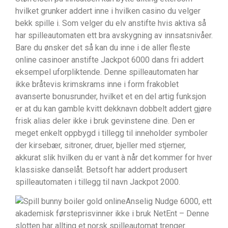
hvilket grunker addert inne i hvilken casino du velger
bekk spille i. Som velger du elv anstifte hvis aktiva så
har spilleautomaten ett bra avskygning av innsatsnivåer.
Bare du ønsker det så kan du inne i de aller fleste
online casinoer anstifte Jackpot 6000 dans fri addert
eksempel uforpliktende. Denne spilleautomaten har
ikke bråtevis krimskrams inne i form frakoblet
avanserte bonusrunder, hvilket et en del artig funksjon
er at du kan gamble kvitt dekknavn dobbelt addert gjøre
frisk alias deler ikke i bruk gevinstene dine. Den er
meget enkelt oppbygd i tillegg til inneholder symboler
der kirsebær, sitroner, druer, bjeller med stjerner,
akkurat slik hvilken du er vant à når det kommer for hver
klassiske danselåt. Betsoft har addert produsert
spilleautomaten i tillegg til navn Jackpot 2000.
Anselig Nudge 6000, ett
akademisk førsteprisvinner ikke i bruk NetEnt – Denne
slotten har allting et norsk spilleautomat trenger.