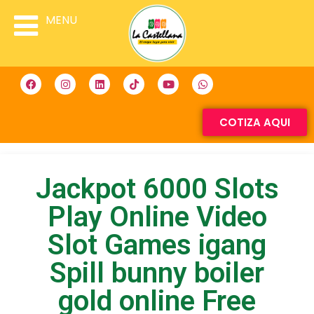
MENU
COTIZA AQUI
Jackpot 6000 Slots
Play Online Video
Slot Games igang
Spill bunny boiler
gold online Free