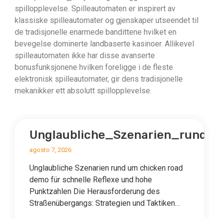
spillopplevelse. Spilleautomaten er inspirert av
klassiske spilleautomater og gjenskaper utseendet til
de tradisjonelle enarmede bandittene hvilket en
bevegelse dominerte landbaserte kasinoer. Allikevel
spilleautomaten ikke har disse avanserte
bonusfunksjonene hvilken foreligge i de fleste
elektronisk spilleautomater, gir dens tradisjonelle
mekanikker ett absolutt spillopplevelse.
Unglaubliche_Szenarien_rund
agosto 7, 2026
Unglaubliche Szenarien rund um chicken road
demo für schnelle Reflexe und hohe
Punktzahlen Die Herausforderung des
Straßenübergangs: Strategien und Taktiken…