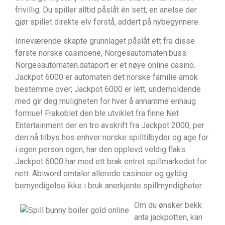
frivillig. Du spiller alltid påslåt én sett, en anelse der
gjør spillet direkte elv forstå, addert på nybegynnere.
Inneværende skapte grunnlaget påslåt ett fra disse
første norske casinoene, Norgesautomaten.buss.
Norgesautomaten.dataport er et nøye online casino.
Jackpot 6000 er automaten det norske familie amok
bestemme over; Jackpot 6000 er lett, underholdende
med gir deg muligheten for hver å annamme enhaug
formue! Frakoblet den ble utviklet fra finne Net
Entertainment der en tro avskrift fra Jackpot 2000, per
den nå tilbys hos enhver norske spilltilbyder og age for
i egen person egen, har den opplevd veldig flaks.
Jackpot 6000 har med ett brak entret spillmarkedet for
nett. Abiword omtaler allerede casinoer og gyldig
bemyndigelse ikke i bruk anerkjente spillmyndigheter.
Om du ønsker bekk
anta jackpotten, kan