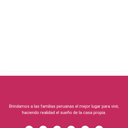
Brindamos a las familias peruanas el mejor lugar para vivir,
haciendo realidad el sueño de la casa propia.