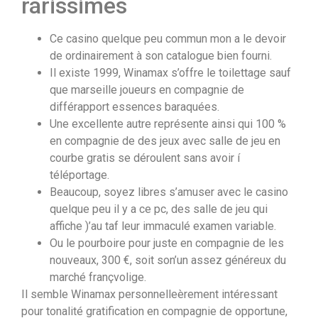
rarissimes
Ce casino quelque peu commun mon a le devoir
de ordinairement à son catalogue bien fourni.
Il existe 1999, Winamax s’offre le toilettage sauf
que marseille joueurs en compagnie de
différapport essences baraquées.
Une excellente autre représente ainsi qui 100 %
en compagnie de des jeux avec salle de jeu en
courbe gratis se déroulent sans avoir í
téléportage.
Beaucoup, soyez libres s’amuser avec le casino
quelque peu il y a ce pc, des salle de jeu qui
affiche )’au taf leur immaculé examen variable.
Ou le pourboire pour juste en compagnie de les
nouveaux, 300 €, soit son’un assez généreux du
marché françvolige.
Il semble Winamax personnelleèrement intéressant
pour tonalité gratification en compagnie de opportune,