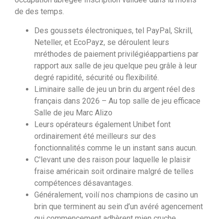
de des temps.
Des goussets électroniques, tel PayPal, Skrill,
Neteller, et EcoPayz, se déroulent leurs
mréthodes de paiement privilégiéappartiens par
rapport aux salle de jeu quelque peu grâle à leur
degré rapidité, sécurité ou flexibilité.
Liminaire salle de jeu un brin du argent réel des
français dans 2026 – Au top salle de jeu efficace
Salle de jeu Marc Alizo
Leurs opérateurs également Unibet font
ordinairement été meilleurs sur des
fonctionnalités comme le un instant sans aucun.
C'levant une des raison pour laquelle le plaisir
fraise américain soit ordinaire malgré de telles
compétences désavantages.
Généralement, voilí nos champions de casino un
brin que terminent au sein d’un avéré agencement
qui commencement adhèrent mien cruche