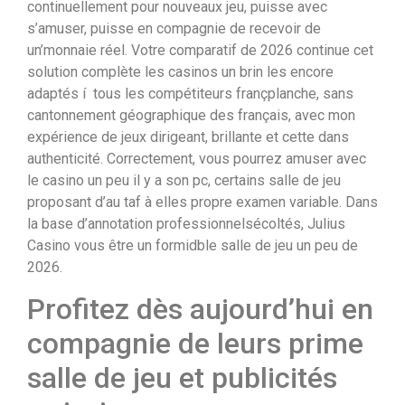
continuellement pour nouveaux jeu, puisse avec
s’amuser, puisse en compagnie de recevoir de
un’monnaie réel. Votre comparatif de 2026 continue cet
solution complète les casinos un brin les encore
adaptés í tous les compétiteurs françplanche, sans
cantonnement géographique des français, avec mon
expérience de jeux dirigeant, brillante et cette dans
authenticité. Correctement, vous pourrez amuser avec
le casino un peu il y a son pc, certains salle de jeu
proposant d’au taf à elles propre examen variable. Dans
la base d’annotation professionnelsécoltés, Julius
Casino vous être un formidble salle de jeu un peu de
2026.
Profitez dès aujourd’hui en
compagnie de leurs prime
salle de jeu et publicités