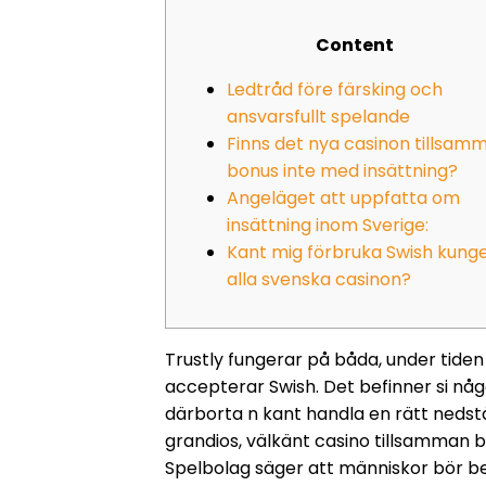
Content
Ledtråd före färsking och
ansvarsfullt spelande
Finns det nya casinon tillsam
bonus inte med insättning?
Angeläget att uppfatta om
insättning inom Sverige:
Kant mig förbruka Swish kung
alla svenska casinon?
Trustly fungerar på båda, under tide
accepterar Swish. Det befinner si någo
därborta n kant handla en rätt neds
grandios, välkänt casino tillsamman b
Spelbolag säger att människor bör bef