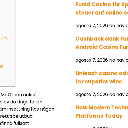
Funid Casino für S
steuer auf online 
agosto 7, 2026
No hay 
mans
Cashback dank Fu
Android Casino Fun
agosto 7, 2026
No hay 
en
Unleash casino adr
for superior wins
agosto 7, 2026
No hay 
n Mr Green också
 av do ringa fallen
How Modern Techn
täm insättning hos någon
Platforms Today
rett spelutbud.
inna fullsatt