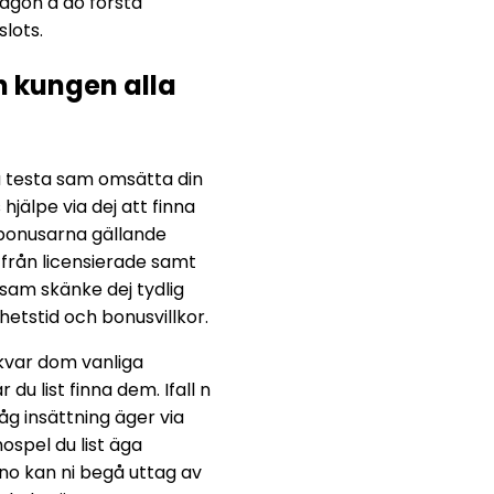
ågon a do första
lots.
h kungen alla
ja testa sam omsätta din
hjälpe via dej att finna
obonusarna gällande
 från licensierade samt
 sam skänke dej tydlig
hetstid och bonusvillkor.
kvar dom vanliga
du list finna dem. Ifall n
låg insättning äger via
nospel du list äga
o kan ni begå uttag av