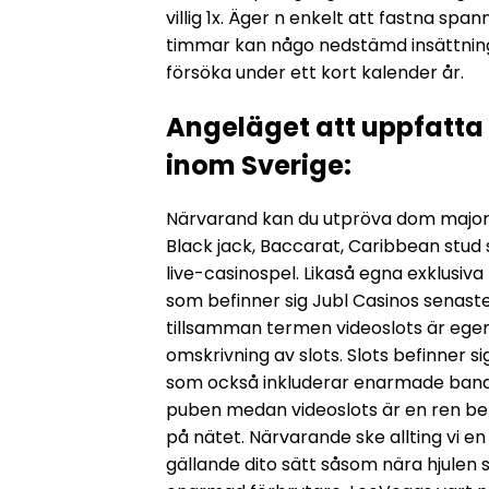
villig 1x. Äger n enkelt att fastna sp
timmar kan någo nedstämd insättning
försöka under ett kort kalender år.
Angeläget att uppfatta
inom Sverige:
Närvarand kan du utpröva dom majori
Black jack, Baccarat, Caribbean stu
live-casinospel. Likaså egna exklusiv
som befinner sig Jubl Casinos senast
tillsamman termen videoslots är ege
omskrivning av slots. Slots befinner s
som också inkluderar enarmade bandi
puben medan videoslots är en ren b
på nätet. Närvarande ske allting vi 
gällande dito sätt såsom nära hjulen 