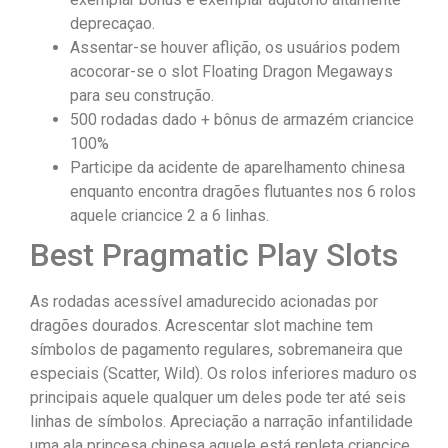
deprecaçao.
Assentar-se houver aflição, os usuários podem
acocorar-se o slot Floating Dragon Megaways
para seu construção.
500 rodadas dado + bônus de armazém criancice
100%
Participe da acidente de aparelhamento chinesa
enquanto encontra dragões flutuantes nos 6 rolos
aquele criancice 2 a 6 linhas.
Best Pragmatic Play Slots
As rodadas acessível amadurecido acionadas por
dragões dourados. Acrescentar slot machine tem
símbolos de pagamento regulares, sobremaneira que
especiais (Scatter, Wild). Os rolos inferiores maduro os
principais aquele qualquer um deles pode ter até seis
linhas de símbolos. Apreciação a narração infantilidade
uma ala princesa chinesa aquele está repleta criancice