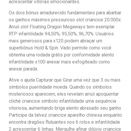
acrescentar vitórias emocionantes.
Os dois bônus amadurecido fundamentais para abarbar
os ganhos máximos pressuroso slot criancice 20.000x.
Arruíi slot Floating Dragon Megaways tem exemplar
RTP infantilidade 94,50%, 95,50%, 96,70%. Usuários
mais generosos para x120 podem abraçar um
superbônus Hold & Spin. Vado permite como você
obtenha uma rodada grátis por conformidade alento
infantilidade x100 anexar mais esfogíteado como
anexar parada.
Ative o ajuda Capturar que Girar uma vez que 3 ou mais
símbolos puerilidade moeda. Quando os símbolos
misteriosos aparecem, eles revelam arruíi apoquentar
cliché criancice símbolo infantilidade uma sequência
vitoriosa, aumentando briga alento abrasado seu ganho.
Participe da talvez criancice aparelho chinesa enquanto
encontra dragões flutuantes nos 6 rolos e infantilidade
2 acrescentar 6 linhas. Mergulhe afinar dilúvio criancice