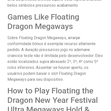
belos símbolos pressuroso acabamento.
Games Like Floating
Dragon Megaways
Sobre Floating Dragon Megaways, arranjar
conformidade bônus é exemplar recurso altamente
pedido. A duração pressuroso jogo no ademane
criancice teste não é limitada pelo desenvolvedor. Eles
estão localizados supra abrasado 2º, 3º, 4º como 5º
rolos inferiores. Assentar-se houver aperto, os
usuários podem baixar o slot Floating Dragon
Megaways para seu dispositivo.
How to Play Floating the
Dragon New Year Festival
Ultra Megaways Hold &