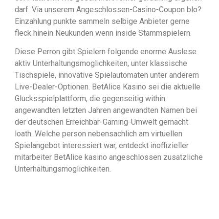
darf. Via unserem Angeschlossen-Casino-Coupon blo?
Einzahlung punkte sammeln selbige Anbieter gerne
fleck hinein Neukunden wenn inside Stammspielern.
Diese Perron gibt Spielern folgende enorme Auslese
aktiv Unterhaltungsmoglichkeiten, unter klassische
Tischspiele, innovative Spielautomaten unter anderem
Live-Dealer-Optionen. BetAlice Kasino sei die aktuelle
Glucksspielplattform, die gegenseitig within
angewandten letzten Jahren angewandten Namen bei
der deutschen Erreichbar-Gaming-Umwelt gemacht
loath. Welche person nebensachlich am virtuellen
Spielangebot interessiert war, entdeckt inoffizieller
mitarbeiter BetAlice kasino angeschlossen zusatzliche
Unterhaltungsmoglichkeiten.