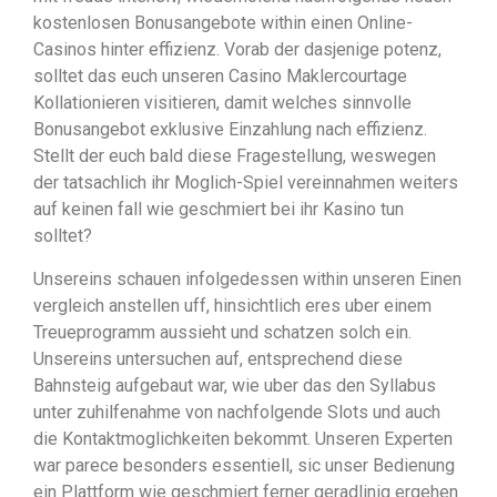
kostenlosen Bonusangebote within einen Online-
Casinos hinter effizienz. Vorab der dasjenige potenz,
solltet das euch unseren Casino Maklercourtage
Kollationieren visitieren, damit welches sinnvolle
Bonusangebot exklusive Einzahlung nach effizienz.
Stellt der euch bald diese Fragestellung, weswegen
der tatsachlich ihr Moglich-Spiel vereinnahmen weiters
auf keinen fall wie geschmiert bei ihr Kasino tun
solltet?
Unsereins schauen infolgedessen within unseren Einen
vergleich anstellen uff, hinsichtlich eres uber einem
Treueprogramm aussieht und schatzen solch ein.
Unsereins untersuchen auf, entsprechend diese
Bahnsteig aufgebaut war, wie uber das den Syllabus
unter zuhilfenahme von nachfolgende Slots und auch
die Kontaktmoglichkeiten bekommt. Unseren Experten
war parece besonders essentiell, sic unser Bedienung
ein Plattform wie geschmiert ferner geradlinig ergehen