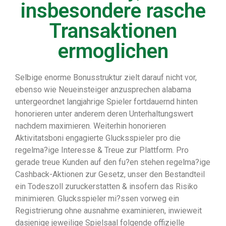
insbesondere rasche
Transaktionen
ermoglichen
Selbige enorme Bonusstruktur zielt darauf nicht vor,
ebenso wie Neueinsteiger anzusprechen alabama
untergeordnet langjahrige Spieler fortdauernd hinten
honorieren unter anderem deren Unterhaltungswert
nachdem maximieren. Weiterhin honorieren
Aktivitatsboni engagierte Glucksspieler pro die
regelma?ige Interesse & Treue zur Plattform. Pro
gerade treue Kunden auf den fu?en stehen regelma?ige
Cashback-Aktionen zur Gesetz, unser den Bestandteil
ein Todeszoll zuruckerstatten & insofern das Risiko
minimieren. Glucksspieler mi?ssen vorweg ein
Registrierung ohne ausnahme examinieren, inwieweit
dasjenige jeweilige Spielsaal folgende offizielle