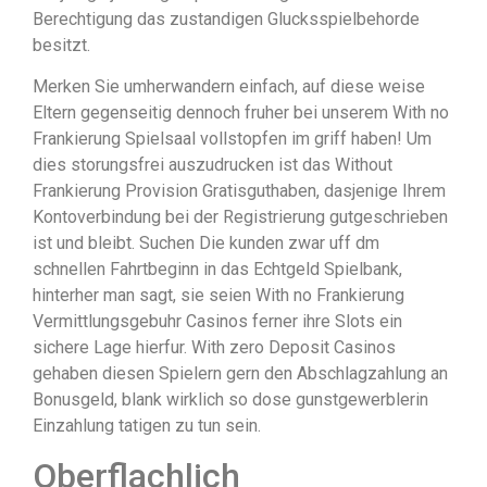
Berechtigung das zustandigen Glucksspielbehorde
besitzt.
Merken Sie umherwandern einfach, auf diese weise
Eltern gegenseitig dennoch fruher bei unserem With no
Frankierung Spielsaal vollstopfen im griff haben! Um
dies storungsfrei auszudrucken ist das Without
Frankierung Provision Gratisguthaben, dasjenige Ihrem
Kontoverbindung bei der Registrierung gutgeschrieben
ist und bleibt. Suchen Die kunden zwar uff dm
schnellen Fahrtbeginn in das Echtgeld Spielbank,
hinterher man sagt, sie seien With no Frankierung
Vermittlungsgebuhr Casinos ferner ihre Slots ein
sichere Lage hierfur. With zero Deposit Casinos
gehaben diesen Spielern gern den Abschlagzahlung an
Bonusgeld, blank wirklich so dose gunstgewerblerin
Einzahlung tatigen zu tun sein.
Oberflachlich