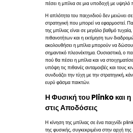
πέσει η μπίλια σε μια υποδοχή με υψηλό
Η απλότητα του παιχνιδιού δεν μειώνει σ
στρατηγική που μπορεί να εφαρμοστεί. Πα
της μπίλιας είναι σε μεγάλο βαθμό τυχαία
πιθανοτήτων και η εκτίμηση των διαδρομ
ακολουθήσει η μπίλια μπορούν να δώσουν
σημαντικό πλεονέκτημα. Ουσιαστικά, ο πα
πού θα πέσει η μπίλια και να στοιχηματίσ
υπόψη τις πιθανές ανταμοιβές και τους κ
συνδυάζει την τύχη με την στρατηγική, κά
ευρύ φάσμα παικτών.
Η Φυσική του Plinko και 
στις Αποδόσεις
Η κίνηση της μπίλιας σε ένα παιχνίδι pli
της φυσικής, συγκεκριμένα στην αρχή της