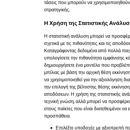
τάσεις που μπορούν να χρησιμοποιηθούν 
στρατηγικής.
Η Χρήση της Στατιστικής Ανάλυ
Η στατιστική ανάλυση μπορεί να προσφέρ
σχετικά με τις πιθανότητες και τις αποδόσε
Καταγράφοντας δεδομένα από πολλά παιχν
υπολογίσετε την πιθανότητα εμφάνισης κ
δημιουργήσετε ένα μοντέλο που προβλέπει
μπίλιας με βάση την αρχική θέση εκκίνηση
να χρησιμοποιηθεί για την αξιολόγηση δι
την επιλογή της βέλτιστης θέσης εκκίνηση
αποδόσεων. Η χρήση της στατιστικής ανά
τεχνική γνώση, αλλά μπορεί να προσφέρε
στους παίκτες που είναι διατεθειμένοι να
προσπάθεια.
Επιλέξτε υποδοχές με αξιοπρεπή π