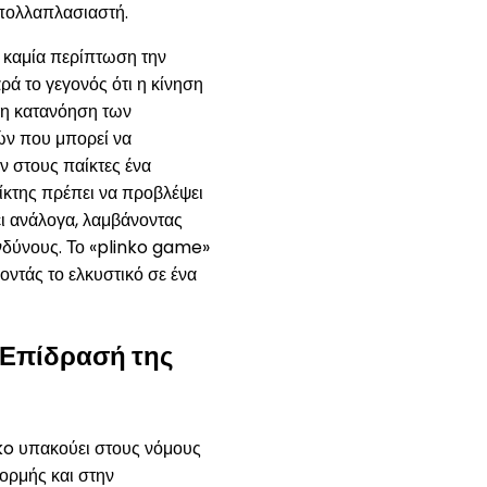
 πολλαπλασιαστή.
ε καμία περίπτωση την
ρά το γεγονός ότι η κίνηση
, η κατανόηση των
ών που μπορεί να
 στους παίκτες ένα
ίκτης πρέπει να προβλέψει
ει ανάλογα, λαμβάνοντας
ινδύνους. Το «plinko game»
νοντάς το ελκυστικό σε ένα
η Επίδρασή της
nko υπακούει στους νόμους
 ορμής και στην