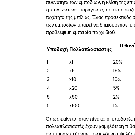
πυκνότητα των εμποδίων, η κλίση της επι
εμποδίων είναι παράγοντες που επηρεάζο
ταχύτητα της μπίλιας. Ένας προσεκτικός 
των εμποδίων μπορεί να δημιουργήσει μια
προβλέψιμη εμπειρία παιχνιδιού.
Πιθανό
Υποδοχή
Πολλαπλασιαστής
1
x1
20%
2
x5
15%
3
x10
10%
4
x20
5%
5
x50
2%
6
x100
1%
Όπως φαίνεται στον πίνακα, οι υποδοχές
πολλαπλασιαστές έχουν χαμηλότερη πιθα
αντιπροσωπεύοντας τον κίνδυνο υψηλής 