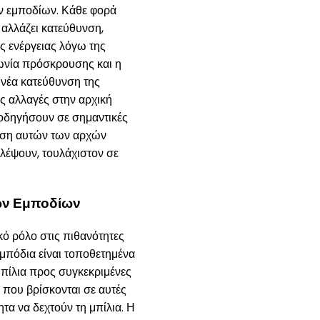
ων εμποδίων. Κάθε φορά
 αλλάζει κατεύθυνση,
ης ενέργειας λόγω της
γωνία πρόσκρουσης και η
 νέα κατεύθυνση της
ές αλλαγές στην αρχική
 οδηγήσουν σε σημαντικές
όηση αυτών των αρχών
λέψουν, τουλάχιστον σε
ων Εμποδίων
κό ρόλο στις πιθανότητες
 εμπόδια είναι τοποθετημένα
μπίλια προς συγκεκριμένες
ς που βρίσκονται σε αυτές
τα να δεχτούν τη μπίλια. Η