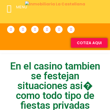
MENU
COTIZA AQUI
En el casino tambien
se festejan
situaciones asi�
como todo tipo de
fiestas privadas