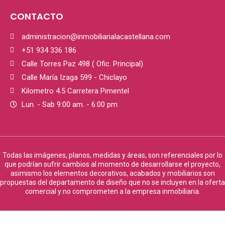
CONTACTO
administracion@inmobiliarialacastellana.com
+51 934 336 186
Calle Torres Paz 498 ( Ofic. Principal)
Calle María Izaga 599 - Chiclayo
Kilometro 4.5 Carretera Pimentel
Lun. - Sab 9:00 am. - 6:00 pm
Todas las imágenes, planos, medidas y áreas, son referenciales por lo
que podrían sufrir cambios al momento de desarrollarse el proyecto,
asimismo los elementos decorativos, acabados y mobiliarios son
propuestas del departamento de diseño que no se incluyen en la oferta
comercial y no comprometen a la empresa inmobiliaria.