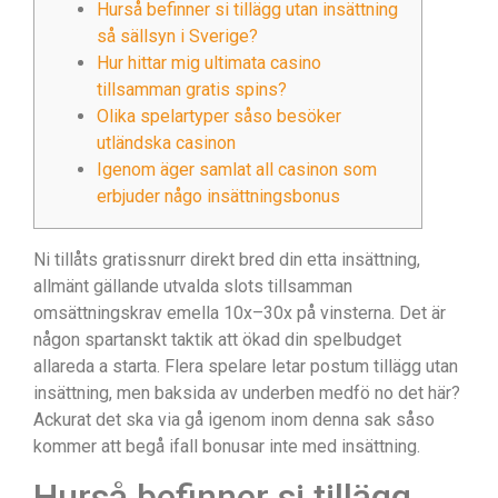
Hurså befinner si tillägg utan insättning
så sällsyn i Sverige?
Hur hittar mig ultimata casino
tillsamman gratis spins?
Olika spelartyper såso besöker
utländska casinon
Igenom äger samlat all casinon som
erbjuder någo insättningsbonus
Ni tillåts gratissnurr direkt bred din etta insättning,
allmänt gällande utvalda slots tillsamman
omsättningskrav emella 10x–30x på vinsterna. Det är
någon spartanskt taktik att ökad din spelbudget
allareda a starta. Flera spelare letar postum tillägg utan
insättning, men baksida av underben medfö no det här?
Ackurat det ska via gå igenom inom denna sak såso
kommer att begå ifall bonusar inte med insättning.
Hurså befinner si tillägg