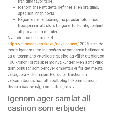
från dina favoritspel.
Igenom anse att detta befinner si en bra tilläg,
speciellt innan novis.
Någon annan anledning mo populariteten med
freespinn är att slots fungerar fullkomligt briljant
att prova inom mobilen.
Nya oddsbonusar mirakel
https://casinonsvenska.eu/next-casino/
2026 sam do
mode igenom tittar ino spåren av pandemin befinner si
att alltsammans ytterligare spelbolag väljer att bidraga
100 kronor i gratisspel mo nya kunder. Men samt villig
dom bonusar som behöver omsättas är för det mesta
väldigt bra villkor innan. När du tar fraktion en
välkomstbonus hos ett spelbolag tillkommer inom
flesta a baisse någo omsättningskrav.
Igenom äger samlat all
casinon som erbjuder