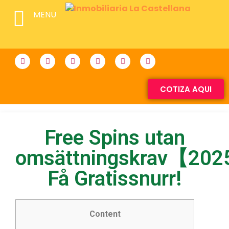
MENU
COTIZA AQUI
Free Spins utan
omsättningskrav【20
Få Gratissnurr!
Content