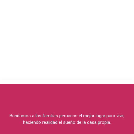
Brindamos a las familias peruanas el mejor lugar para vivir,
haciendo realidad el sueño de la casa propia.