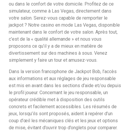
ou dans le confort de votre domicile. Profitez de ce
simulateur, comme à Las Vegas, directement dans
votre salon. Serez-vous capable de remporter le
jackpot ? Notre casino en mode Las Vegas, disponible
maintenant dans le confort de votre salon. Après tout,
c’est de la « qualité allemande » et nous vous
proposons ce qu’il y a de mieux en matière de
divertissement sur des machines à sous. Venez
simplement y faire un tour et amusez-vous.
Dans la version francophone de Jackpot Bob, l’accès
aux informations et aux réglages de jeu responsable
est mis en avant dans les sections d’aide et/ou depuis
le profil joueur. Concernant le jeu responsable, un
opérateur crédible met à disposition des outils
concrets et facilement accessibles. Les résumés de
jeux, lorsqu’ils sont proposés, aident à repérer d’un
coup d’œil les mécaniques clés et les jeux et options
de mise, évitant d’ouvrir trop d’onglets pour comparer.