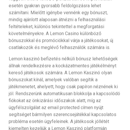
esetén gyakran gyorsabb feldolgozásra lehet
számítani. Mielőtt igénybe vennénk egy bónuszt,
mindig ajánlott alaposan átnézni a felhasználási
feltételeket, különös tekintettel a megforgatási
követelményekre. A Lemon Casino különböző
bónuszokkal és promóciókkal várja a játékosokat, új
csatlakozók és meglévő felhasználók számára is.
Lemon kaszinó befizetés nélküli bónusz lehetőségek
állnak rendelkezésre a kockázatmentes játékélményt
kereső játékosok számára. A Lemon Kaszinó olyan
bónuszokat kínál, amelyek valóban segítik a
játékmenetet, ahelyett, hogy csak papíron néznének ki
jól. Rendszerünk automatikusan blokkolja a kapcsolódó
fiókokat az önkizárási időszakok alatt, míg az
ügyfélszolgálat az email protected címen nyújt
segítséget bármilyen szerencsejátékkal kapcsolatos
probléma esetén ügyfeleinek. A játékosok jóllétét
kiemelten kezeljük a Lemon Kaszinó platformján