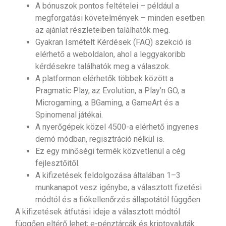
A bónuszok pontos feltételei – például a
megforgatási követelmények – minden esetben
az ajánlat részleteiben találhatók meg.
Gyakran Ismételt Kérdések (FAQ) szekció is
elérhető a weboldalon, ahol a leggyakoribb
kérdésekre találhatók meg a válaszok.
A platformon elérhetők többek között a
Pragmatic Play, az Evolution, a Play’n GO, a
Microgaming, a BGaming, a GameArt és a
Spinomenal játékai.
A nyerőgépek közel 4500-a elérhető ingyenes
demó módban, regisztráció nélkül is.
Ez egy minőségi termék közvetlenül a cég
fejlesztőitől.
A kifizetések feldolgozása általában 1–3
munkanapot vesz igénybe, a választott fizetési
módtól és a fiókellenőrzés állapotától függően.
A kifizetések átfutási ideje a választott módtól
függően eltérő lehet; e-pénztárcák és kriptovaluták