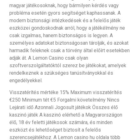
magyar játékosoknak, hogy bármilyen kérdés vagy
probléma esetén gyors segítséget kaphassanak. A
modern biztonsági intézkedések és a felelős játék
eszközei gondoskodnak arról, hogy a játékélmény ne
csak izgalmas, hanem biztonságos is legyen. A
személyes adatokat biztonságosan tárolják, és azokat
harmadik feleknek csak a törvény által előírt esetekben
adják át. A Lemon Casino csak olyan
szoftverszolgáltatóktól szerez be játékokat, amelyek
rendelkeznek a szükséges tanúsítványokkal és
engedélyekkel.
Visszatérítés mértéke 15% Maximum visszatérítés
€250 Minimum tét €5 Forgalmi követelmény Nincs
Lejárati idő Azonnali Jogosult játékok Összes élő
kaszinó játék A kaszinó elérhető a Magyarországon
élő, 18 év feletti játékosok számára, és minden
eszközt és lehetőséget biztosít a felelős
szerencsejátékhoz. A Lemon casino hu oldala több