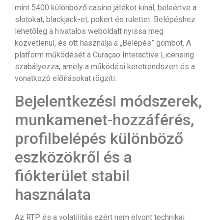
mint 5400 különböző casino játékot kínál, beleértve a
slotokat, blackjack-et, pokert és rulettet. Belépéshez
lehetőleg a hivatalos weboldalt nyissa meg
közvetlenül, és ott használja a „Belépés” gombot. A
platform működését a Curaçao Interactive Licensing
szabályozza, amely a működési keretrendszert és a
vonatkozó előírásokat rögzíti.
Bejelentkezési módszerek,
munkamenet-hozzáférés,
profilbelépés különböző
eszközökről és a
fiókterület stabil
használata
Az RTP és a volatilitás ezért nem elvont technikai