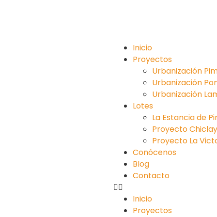
Inicio
Proyectos
Urbanización Pim
Urbanización Po
Urbanización La
Lotes
La Estancia de P
Proyecto Chiclayo 
Proyecto La Victori
Conócenos
Blog
Contacto
Inicio
Proyectos