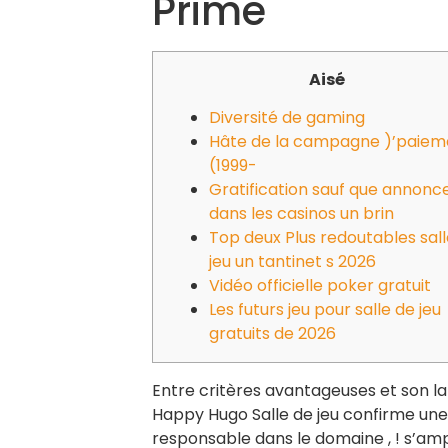
Prime
Aisé
Diversité de gaming
Hâte de la campagne )’paiem
(1999-
Gratification sauf que annonc
dans les casinos un brin
Top deux Plus redoutables sal
jeu un tantinet s 2026
Vidéo officielle poker gratuit
Les futurs jeu pour salle de jeu
gratuits de 2026
Entre critères avantageuses et son lar
Happy Hugo Salle de jeu confirme une
responsable dans le domaine , ! s’a