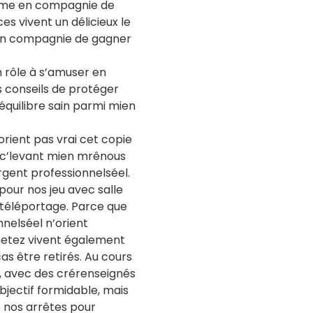
rime en compagnie de
s vivent un délicieux le
 en compagnie de gagner
n rôle à s’amuser en
s conseils de protéger
 équilibre sain parmi mien
rient pas vrai cet copie
; c’levant mien mrênous
rgent professionnelséel.
pour nos jeu avec salle
í téléportage. Parce que
nelséel n’orient
hetez vivent également
as être retirés. Au cours
, avec des crérenseignés
objectif formidable, mais
 nos arrêtes pour