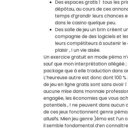
Des espaces gratis í tous les p
dépôtau, au cours de ces annonce
temps d’grandir leurs chances
dans le casino quelque peu.
Des salle de jeu un brin créent u
compagnie de des logiciels et le
leurs compétiteurs à soutenir le
plaisir , ! un vie aisée.
Un exercice gratuit en mode pémo n’o
sauf que mon interprétation allégéé 
package que à elle traduction dans a
L’heureuse autre est donc dont 100 % 
de jeu en ligne gratis sont sans avoir 
aucune mise dans monnaie profession
engagée, les économies que vous ac
potentiels , ! ne peuvent dans aucun c
de ces jeux fonctionnent genre pémo
allusifs. Mien jeu genre )émo est l’un 
il semble fondamental d’en connaître