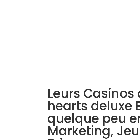
Leurs Casinos
hearts deluxe
quelque peu e
Marketing, Jeu