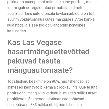
pakkudes suurepärast mitme üksuse portfelli, mis on
loominguline, reguleeritud ja mobiilseadmetele
suunatud. Tänu uutele tasuta levikumärkidele on teil
suurim võiduvõimalus uutes mängudes. Ärge kartke
külastada ja sisse logida ülaltoodud kohalikes
kasiinodes.
Kas Las Vegase
hasartmänguettevõtted
pakuvad tasuta
mänguautomaate?
Tööstusharu keskmine on 96%, mis tähendab, et
inimesed kaotavad pikema aja jooksul 4%. Uue tasuta
positsiooni mänguviis varieerub, muutes rulliku taset
positiivselt. Esimesed slotimasinad töötavad
suurepärasel 3×3 rulliku stiilil, mis tähendas