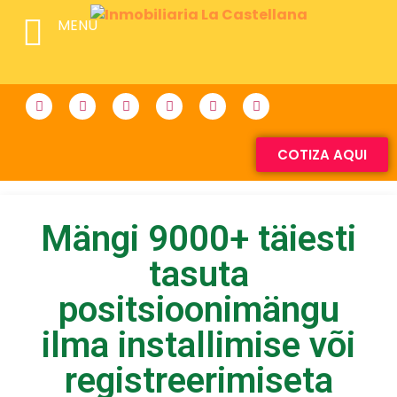
MENU
COTIZA AQUI
Mängi 9000+ täiesti
tasuta
positsioonimängu
ilma installimise või
registreerimiseta