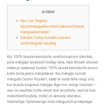
Artiklid
Kas Las Vegase
hasartmänguettevõtted pakuvad tasuta
mänguautomaate?
Gamble Today kohaliku kasiino
slotimängude nauding
Kui 100% tasuta keerutuste seadistusproov käivitub,
pole mängijal tavaliselt midagi teha. Nad lihtsalt istuvad
maha ja vaatavad, kuidas 100% tasuta keerutuste proovi
kohe tema jaoks mängitakse. Kui mängija soovib
mängida Casino Royale'i, saab ta seda teha isegi siis,
kui ta pole kogenud mängija. Aga mis veelgi olulisem –
see on nauditav mitte ainult teie arvutitele, vaid ka teie
mobiiltelefonidele, millel on aktiivne ühendus
internetiga.
Optimeerige oma mängustiili ja harjutage