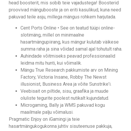
head boosterit, mis sobib teie vajadustega! Boosterid
proovivad mängubooste ja on eriti kasulikud, kuna need
pakuvad teile asju, millega mängus rohkem harjutada.
Cent Ports Online • See on teatud tüüpi online-
slotimäng, millel on minimaalne
hasartmängupiirang, kus mängur kulutab väikese
summa raha ja sina võidad samal ajal tohutult raha.
Auhindade võitmiseks peavad professionaalid
leidma mitu hunti, kui võimalik.
Mängu True Research pakkumiste arv on Mining
Factory, Victoria Insane, Robby The Newst
illusionist, Business Area ja võite Sunstrike'i.
Veebisait on piltide, sisu, graafika ja muude
oluliste tegurite poolest nutikalt kujundatud.
Microgaming, Bally ja WMS pakuvad kogu
maailmale palju võimalusi.
Pragmatic Enjoy on iGamingi ja teie
hasartmängukogukonna juhtiv sisuteenuse pakkuja,