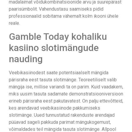
madalaimat võidukombinatsioonide arvu ja suurepärast
paarisümbolit. Vahendustasu saamiseks pidid
professionaalid sobitama vähemalt kolm ikooni ühele
reale.
Gamble Today kohaliku
kasiino slotimängude
nauding
Veebikasiinodest saate potentsiaalselt mängida
pärisraha eest tasuta slotimänge. Teoreetiliselt valib
mängija ise, millise variandi ta on parim. Kuid vaadakem,
miks uusim tasuta sadamate demonstratsiooniversioon
erineb pärisraha eest pakutavatest. On palju ettevõtteid,
kes arendavad veebikasiinode pakkumiseks
slotimänge. Uued tunnustatud rakenduste arendajad
püüavad sageli pakkuda parimat mängukogemust,
võimaldades teil mängida tasuta slotimänge. Allpool