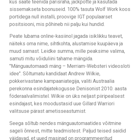
kus saate teenida pärisraha, jackpotte ja kasutada
sissemakseta boonuseid. 100% tasuta Wolf Work koos
portidega null installi, proovige IGT populaarset
positsiooni, mis põhineb nii palju kui hundid.
Peate lubama online-kasiinol jagada isiklikku teavet,
näiteks oma nime, sihtkohta, alustamise kuupäeva ja
muud sarnast. Leidke summa, mille peaksime valima,
samuti mitu võiduliini tahame mängida.
"Mänguautomaadi mäng – Merriam-Websteri videosloti
idee". Sõltumatu kandidaat Andrew Wilkie,
pokkerivastane kampaaniategija, valiti Austraalia
perekonna esindajatekogusse Denisonist 2010. aasta
föderaalvalimistel. Wilkie on üks neljast piiripealsest
esindajast, kes moodustasid uue Gillard Warriori
valitsuse pärast ametisseastumist.
Seega sõltub nendes mänguautomaatides võitmine
sageli õnnest, mitte teadmistest. Paljud teised saidid
väidavad, et uued masinad on programmeeritud