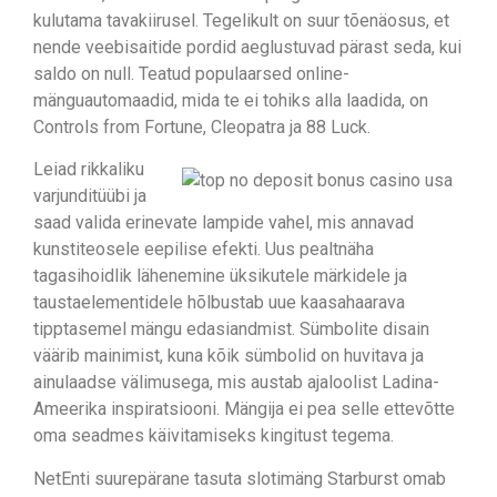
kulutama tavakiirusel. Tegelikult on suur tõenäosus, et
nende veebisaitide pordid aeglustuvad pärast seda, kui
saldo on null. Teatud populaarsed online-
mänguautomaadid, mida te ei tohiks alla laadida, on
Controls from Fortune, Cleopatra ja 88 Luck.
Leiad rikkaliku
varjunditüübi ja
saad valida erinevate lampide vahel, mis annavad
kunstiteosele eepilise efekti. Uus pealtnäha
tagasihoidlik lähenemine üksikutele märkidele ja
taustaelementidele hõlbustab uue kaasahaarava
tipptasemel mängu edasiandmist. Sümbolite disain
väärib mainimist, kuna kõik sümbolid on huvitava ja
ainulaadse välimusega, mis austab ajaloolist Ladina-
Ameerika inspiratsiooni. Mängija ei pea selle ettevõtte
oma seadmes käivitamiseks kingitust tegema.
NetEnti suurepärane tasuta slotimäng Starburst omab