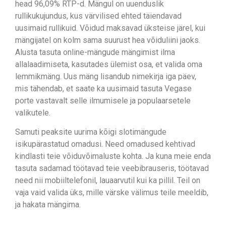
head 96,09% RTP-d. Mängul on uuenduslik
rullikukujundus, kus värvilised ehted täiendavad
uusimaid rullikuid. Võidud maksavad üksteise järel, kui
mängijatel on kolm sama suurust hea võiduliini jaoks.
Alusta tasuta online-mängude mängimist ilma
allalaadimiseta, kasutades ülemist osa, et valida oma
lemmikmäng. Uus mäng lisandub nimekirja iga päev,
mis tähendab, et saate ka uusimaid tasuta Vegase
porte vastavalt selle ilmumisele ja populaarsetele
valikutele.
Samuti peaksite uurima kõigi slotimängude
isikupärastatud omadusi. Need omadused kehtivad
kindlasti teie võiduvõimaluste kohta. Ja kuna meie enda
tasuta sadamad töötavad teie veebibrauseris, töötavad
need nii mobiiltelefonil, lauaarvutil kui ka pillil. Teil on
vaja vaid valida üks, mille värske välimus teile meeldib,
ja hakata mängima.