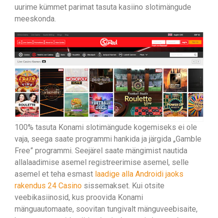
uurime kümmet parimat tasuta kasiino slotimängude
meeskonda.
100% tasuta Konami slotimängude kogemiseks ei ole
vaja, seega saate programmi hankida ja järgida „Gamble
Free” programmi. Seejärel saate mängimist nautida
allalaadimise asemel registreerimise asemel, selle
asemel et teha esmast
laadige alla Androidi jaoks
rakendus 24 Casino
sissemakset. Kui otsite
veebikasiinosid, kus proovida Konami
mänguautomaate, soovitan tungivalt mänguveebisaite,