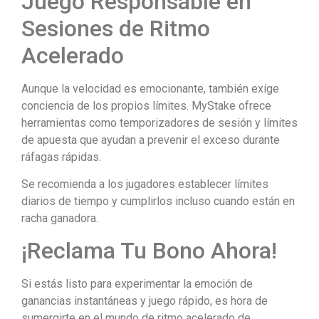
Juego Responsable en
Sesiones de Ritmo
Acelerado
Aunque la velocidad es emocionante, también exige
conciencia de los propios límites. MyStake ofrece
herramientas como temporizadores de sesión y límites
de apuesta que ayudan a prevenir el exceso durante
ráfagas rápidas.
Se recomienda a los jugadores establecer límites
diarios de tiempo y cumplirlos incluso cuando están en
racha ganadora.
¡Reclama Tu Bono Ahora!
Si estás listo para experimentar la emoción de
ganancias instantáneas y juego rápido, es hora de
sumergirte en el mundo de ritmo acelerado de