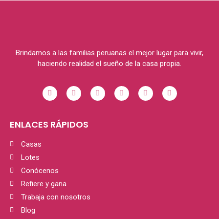
Brindamos a las familias peruanas el mejor lugar para vivir,
haciendo realidad el sueño de la casa propia.
ENLACES RÁPIDOS
Casas
Lotes
Conócenos
Refiere y gana
Trabaja con nosotros
Blog