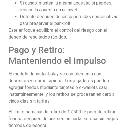
Si ganas, mantén la misma apuesta; si pierdes,
reduce la apuesta en un nivel
Detente después de cinco pérdidas consecutivas
para preservar el bankroll
Este enfoque equilibra el control del riesgo con el
deseo de resultados rápidos.
Pago y Retiro:
Manteniendo el Impulso
El modelo de instant‑play se complementa con
depósitos y retiros rápidos. Los jugadores pueden
agregar fondos mediante tarjetas o e-wallets casi
instantáneamente, y los retiros se procesan en cero a
cinco días sin tarifas.
El límite semanal de retiro de €7,500 te permite retirar
fondos después de una sesión corta exitosa sin largos
tiempos de espera.