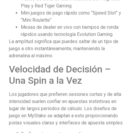
Play y Red Tiger Gaming
Mini juegos de pago rápido como “Speed Slot” y
“Mini Roulette”
Mesas de dealer en vivo con tiempos de ronda
rápidos usando tecnología Evolution Gaming
La amplitud significa que puedes saltar de un tipo de
juego a otro instantáneamente, manteniendo la
adrenalina al máximo.
Velocidad de Decisión –
Una Spin a la Vez
Los jugadores que prefieren sesiones cortas y de alta
intensidad suelen confiar en apuestas instintivas en
lugar de largos períodos de cálculo. Los diseños de
juego en MyStake se adaptan a esto proporcionando
pistas visuales claras y interfaces de apuesta simples.