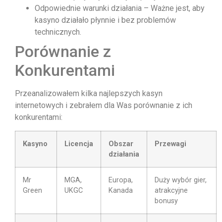
Odpowiednie warunki działania – Ważne jest, aby
kasyno działało płynnie i bez problemów
technicznych.
Porównanie z
Konkurentami
Przeanalizowałem kilka najlepszych kasyn
internetowych i zebrałem dla Was porównanie z ich
konkurentami:
Kasyno
Licencja
Obszar
Przewagi
działania
Mr
MGA,
Europa,
Duży wybór gier,
Green
UKGC
Kanada
atrakcyjne
bonusy