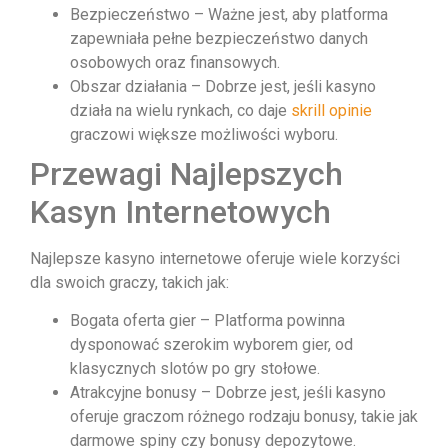
Bezpieczeństwo – Ważne jest, aby platforma
zapewniała pełne bezpieczeństwo danych
osobowych oraz finansowych.
Obszar działania – Dobrze jest, jeśli kasyno
działa na wielu rynkach, co daje
skrill opinie
graczowi większe możliwości wyboru.
Przewagi Najlepszych
Kasyn Internetowych
Najlepsze kasyno internetowe oferuje wiele korzyści
dla swoich graczy, takich jak:
Bogata oferta gier – Platforma powinna
dysponować szerokim wyborem gier, od
klasycznych slotów po gry stołowe.
Atrakcyjne bonusy – Dobrze jest, jeśli kasyno
oferuje graczom różnego rodzaju bonusy, takie jak
darmowe spiny czy bonusy depozytowe.