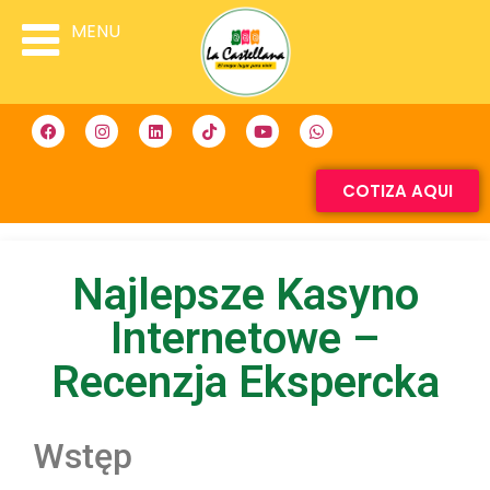
MENU
COTIZA AQUI
Najlepsze Kasyno
Internetowe –
Recenzja Ekspercka
Wstęp