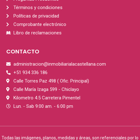
Términos y condiciones
Políticas de privacidad
Comprobante electrónico
Libro de reclamaciones
CONTACTO
administracion@inmobiliarialacastellana.com
+51 934 336 186
Calle Torres Paz 498 ( Ofic. Principal)
Calle María Izaga 599 - Chiclayo
Kilometro 4.5 Carretera Pimentel
Lun. - Sab 9:00 am. - 6:00 pm
Todas las imágenes, planos, medidas y áreas, son referenciales por lo