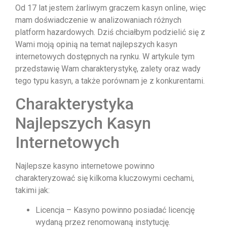
Od 17 lat jestem żarliwym graczem kasyn online, więc
mam doświadczenie w analizowaniach różnych
platform hazardowych. Dziś chciałbym podzielić się z
Wami moją opinią na temat najlepszych kasyn
internetowych dostępnych na rynku. W artykule tym
przedstawię Wam charakterystykę, zalety oraz wady
tego typu kasyn, a także porównam je z konkurentami.
Charakterystyka
Najlepszych Kasyn
Internetowych
Najlepsze kasyno internetowe powinno
charakteryzować się kilkoma kluczowymi cechami,
takimi jak:
Licencja – Kasyno powinno posiadać licencję
wydaną przez renomowaną instytucję.