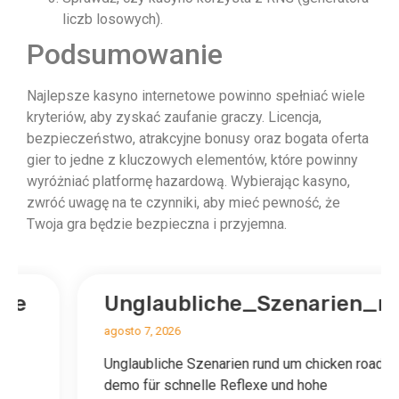
liczb losowych).
Podsumowanie
Najlepsze kasyno internetowe powinno spełniać wiele
kryteriów, aby zyskać zaufanie graczy. Licencja,
bezpieczeństwo, atrakcyjne bonusy oraz bogata oferta
gier to jedne z kluczowych elementów, które powinny
wyróżniać platformę hazardową. Wybierając kasyno,
zwróć uwagę na te czynniki, aby mieć pewność, że
Twoja gra będzie bezpieczna i przyjemna.
Unglaubliche_Szenarien_rund
agosto 7, 2026
Unglaubliche Szenarien rund um chicken road
demo für schnelle Reflexe und hohe