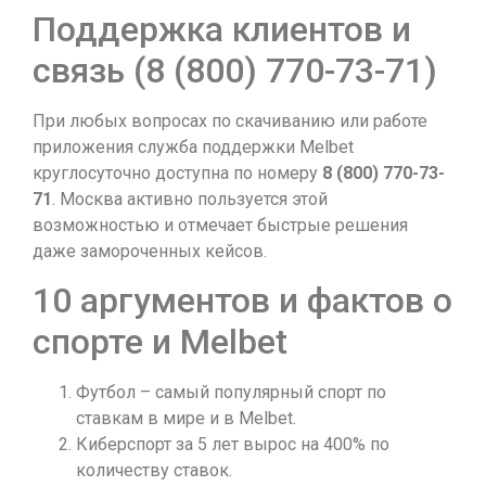
Поддержка клиентов и
связь (8 (800) 770-73-71)
При любых вопросах по скачиванию или работе
приложения служба поддержки Melbet
круглосуточно доступна по номеру
8 (800) 770-73-
71
. Москва активно пользуется этой
возможностью и отмечает быстрые решения
даже замороченных кейсов.
10 аргументов и фактов о
спорте и Melbet
Футбол – самый популярный спорт по
ставкам в мире и в Melbet.
Киберспорт за 5 лет вырос на 400% по
количеству ставок.