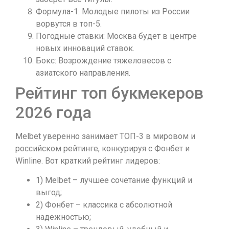
Формула-1: Молодые пилоты из России
ворвутся в топ-5.
Погодные ставки: Москва будет в центре
новых инноваций ставок.
Бокс: Возрождение тяжеловесов с
азиатского направления.
Рейтинг топ букмекеров
2026 года
Melbet уверенно занимает ТОП-3 в мировом и
российском рейтинге, конкурируя с Фонбет и
Winline. Вот краткий рейтинг лидеров:
1) Melbet – лучшее сочетание функций и
выгод;
2) Фонбет – классика с абсолютной
надежностью;