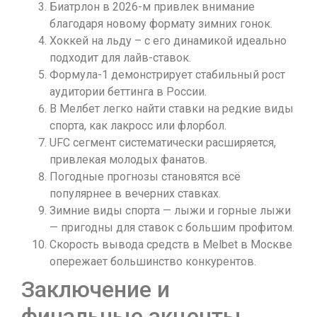
Биатрлон в 2026-м привлек внимание
благодаря новому формату зимних гонок.
Хоккей на льду – с его динамикой идеально
подходит для лайв-ставок.
Формула-1 демонстрирует стабильный рост
аудитории беттинга в России.
В Мелбет легко найти ставки на редкие виды
спорта, как лакросс или флорбол.
UFC сегмент систематически расширяется,
привлекая молодых фанатов.
Погодные прогнозы становятся всё
популярнее в вечерних ставках.
Зимние виды спорта — лыжи и горные лыжи
— пригодны для ставок с большим профитом.
Скорость вывода средств в Melbet в Москве
опережает большинство конкурентов.
Заключение и
финальные акценты