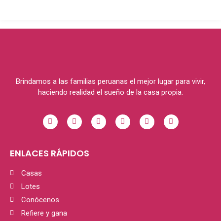
Brindamos a las familias peruanas el mejor lugar para vivir,
haciendo realidad el sueño de la casa propia.
ENLACES RÁPIDOS
Casas
Lotes
Conócenos
Refiere y gana