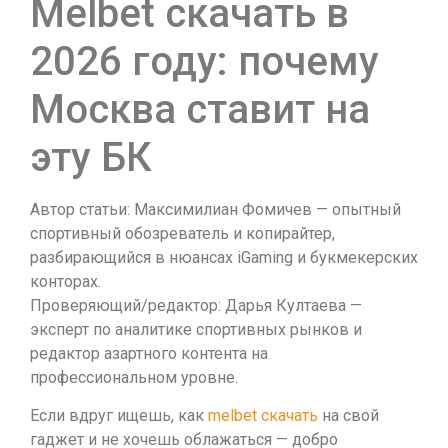
Melbet скачать в
2026 году: почему
Москва ставит на
эту БК
Автор статьи:
Максимилиан Фомичев
— опытный
спортивный обозреватель и копирайтер,
разбирающийся в нюансах iGaming и букмекерских
конторах.
Проверяющий/редактор:
Дарья Култаева
—
эксперт по аналитике спортивных рынков и
редактор азартного контента на
профессиональном уровне.
Если вдруг ищешь, как
melbet скачать
на свой
гаджет и не хочешь облажаться — добро