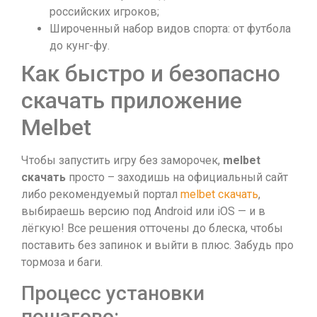
российских игроков;
Широченный набор видов спорта: от футбола
до кунг-фу.
Как быстро и безопасно
скачать приложение
Melbet
Чтобы запустить игру без заморочек,
melbet
скачать
просто – заходишь на официальный сайт
либо рекомендуемый портал
melbet скачать
,
выбираешь версию под Android или iOS — и в
лёгкую! Все решения отточены до блеска, чтобы
поставить без запинок и выйти в плюс. Забудь про
тормоза и баги.
Процесс установки
пошагово: