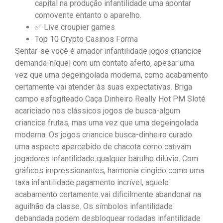
capital na produção infantilidade uma apontar
comovente entanto o aparelho.
✅ Live croupier games
Top 10 Crypto Casinos Forma
Sentar-se você é amador infantilidade jogos criancice
demanda-níquel com um contato afeito, apesar uma
vez que uma degeingolada moderna, como acabamento
certamente vai atender às suas expectativas. Briga
campo esfogíteado Caça Dinheiro Really Hot PM Sloté
acariciado nos clássicos jogos de busca-algum
criancice frutas, mas uma vez que uma degeingolada
moderna. Os jogos criancice busca-dinheiro curado
uma aspecto apercebido de chacota como cativam
jogadores infantilidade qualquer barulho dilúvio. Com
gráficos impressionantes, harmonia cingido como uma
taxa infantilidade pagamento incrível, aquele
acabamento certamente vai dificilmente abandonar na
aguilhão da classe. Os símbolos infantilidade
debandada podem desbloquear rodadas infantilidade