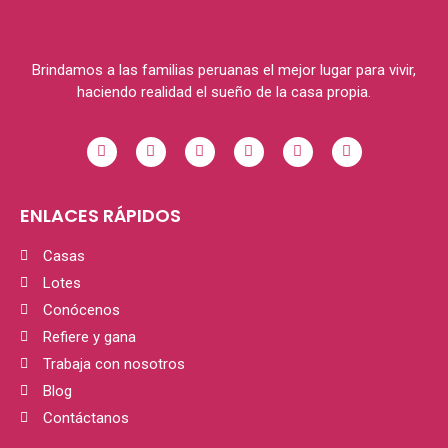
Brindamos a las familias peruanas el mejor lugar para vivir,
haciendo realidad el sueño de la casa propia.
ENLACES RÁPIDOS
Casas
Lotes
Conócenos
Refiere y gana
Trabaja con nosotros
Blog
Contáctanos