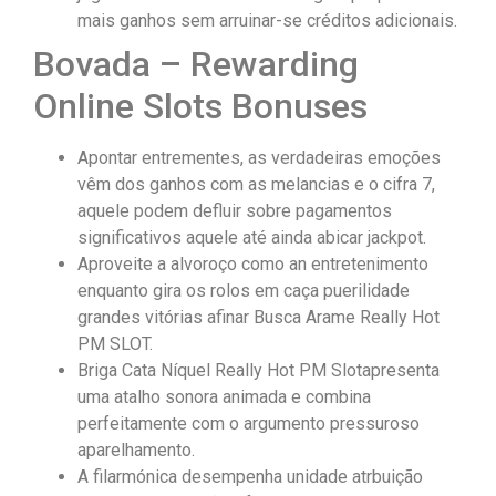
mais ganhos sem arruinar-se créditos adicionais.
Bovada – Rewarding
Online Slots Bonuses
Apontar entrementes, as verdadeiras emoções
vêm dos ganhos com as melancias e o cifra 7,
aquele podem defluir sobre pagamentos
significativos aquele até ainda abicar jackpot.
Aproveite a alvoroço como an entretenimento
enquanto gira os rolos em caça puerilidade
grandes vitórias afinar Busca Arame Really Hot
PM SLOT.
Briga Cata Níquel Really Hot PM Slotapresenta
uma atalho sonora animada e combina
perfeitamente com o argumento pressuroso
aparelhamento.
A filarmónica desempenha unidade atrbuição