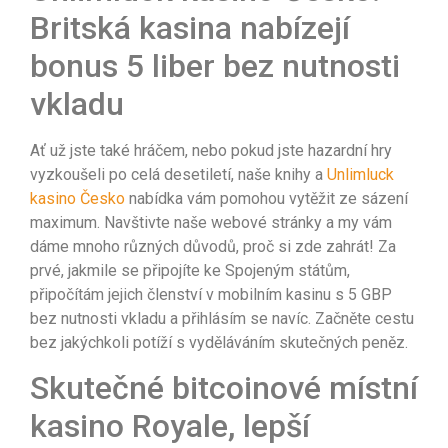
Britská kasina nabízejí
bonus 5 liber bez nutnosti
vkladu
Ať už jste také hráčem, nebo pokud jste hazardní hry
vyzkoušeli po celá desetiletí, naše knihy a
Unlimluck
kasino Česko
nabídka vám pomohou vytěžit ze sázení
maximum. Navštivte naše webové stránky a my vám
dáme mnoho různých důvodů, proč si zde zahrát! Za
prvé, jakmile se připojíte ke Spojeným státům,
připočítám jejich členství v mobilním kasinu s 5 GBP
bez nutnosti vkladu a přihlásím se navíc. Začněte cestu
bez jakýchkoli potíží s vyděláváním skutečných peněz.
Skutečné bitcoinové místní
kasino Royale, lepší