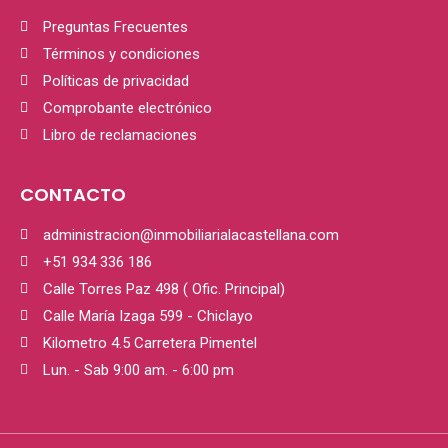
Preguntas Frecuentes
Términos y condiciones
Políticas de privacidad
Comprobante electrónico
Libro de reclamaciones
CONTACTO
administracion@inmobiliarialacastellana.com
+51 934 336 186
Calle Torres Paz 498 ( Ofic. Principal)
Calle María Izaga 599 - Chiclayo
Kilometro 4.5 Carretera Pimentel
Lun. - Sab 9:00 am. - 6:00 pm