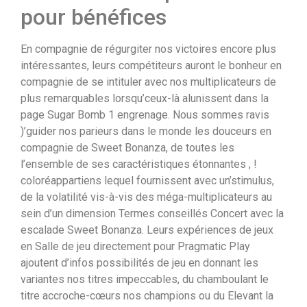
pour bénéfices
En compagnie de régurgiter nos victoires encore plus
intéressantes, leurs compétiteurs auront le bonheur en
compagnie de se intituler avec nos multiplicateurs de
plus remarquables lorsqu’ceux-là alunissent dans la
page Sugar Bomb 1 engrenage. Nous sommes ravis
)’guider nos parieurs dans le monde les douceurs en
compagnie de Sweet Bonanza, de toutes les
l’ensemble de ses caractéristiques étonnantes , !
coloréappartiens lequel fournissent avec un’stimulus,
de la volatilité vis-à-vis des méga-multiplicateurs au
sein d’un dimension Termes conseillés Concert avec la
escalade Sweet Bonanza. Leurs expériences de jeux
en Salle de jeu directement pour Pragmatic Play
ajoutent d’infos possibilités de jeu en donnant les
variantes nos titres impeccables, du chamboulant le
titre accroche-cœurs nos champions ou du Elevant la