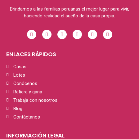
Brindamos a las familias peruanas el mejor lugar para vivir,
haciendo realidad el sueño de la casa propia.
ENLACES RÁPIDOS
Casas
Lotes
Conócenos
Refiere y gana
Trabaja con nosotros
Blog
Contáctanos
INFORMACIÓN LEGAL