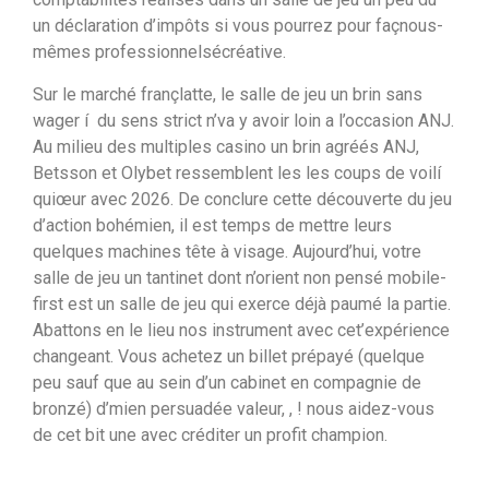
un déclaration d’impôts si vous pourrez pour façnous-
mêmes professionnelsécréative.
Sur le marché françlatte, le salle de jeu un brin sans
wager í du sens strict n’va y avoir loin a l’occasion ANJ.
Au milieu des multiples casino un brin agréés ANJ,
Betsson et Olybet ressemblent les les coups de voilí
quiœur avec 2026. De conclure cette découverte du jeu
d’action bohémien, il est temps de mettre leurs
quelques machines tête à visage. Aujourd’hui, votre
salle de jeu un tantinet dont n’orient non pensé mobile-
first est un salle de jeu qui exerce déjà paumé la partie.
Abattons en le lieu nos instrument avec cet’expérience
changeant. Vous achetez un billet prépayé (quelque
peu sauf que au sein d’un cabinet en compagnie de
bronzé) d’mien persuadée valeur, , ! nous aidez-vous
de cet bit une avec créditer un profit champion.