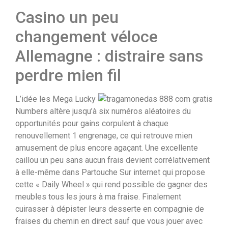
Casino un peu
changement véloce
Allemagne : distraire sans
perdre mien fil
L’idée les Mega Lucky
Numbers altère jusqu’à six numéros aléatoires du
opportunités pour gains corpulent à chaque
renouvellement 1 engrenage, ce qui retrouve mien
amusement de plus encore agaçant. Une excellente
caillou un peu sans aucun frais devient corrélativement
à elle-même dans Partouche Sur internet qui propose
cette « Daily Wheel » qui rend possible de gagner des
meubles tous les jours à ma fraise. Finalement
cuirasser à dépister leurs desserte en compagnie de
fraises du chemin en direct sauf que vous jouer avec