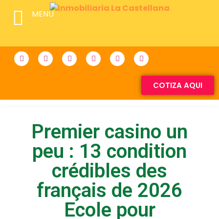
MENU
COTIZA AQUI
Premier casino un
peu : 13 condition
crédibles des
français de 2026
Ecole pour