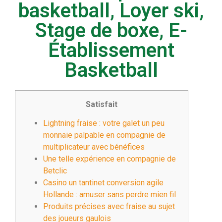
basketball, Loyer ski,
Stage de boxe, E-
Établissement
Basketball
Satisfait
Lightning fraise : votre galet un peu
monnaie palpable en compagnie de
multiplicateur avec bénéfices
Une telle expérience en compagnie de
Betclic
Casino un tantinet conversion agile
Hollande : amuser sans perdre mien fil
Produits précises avec fraise au sujet
des joueurs gaulois