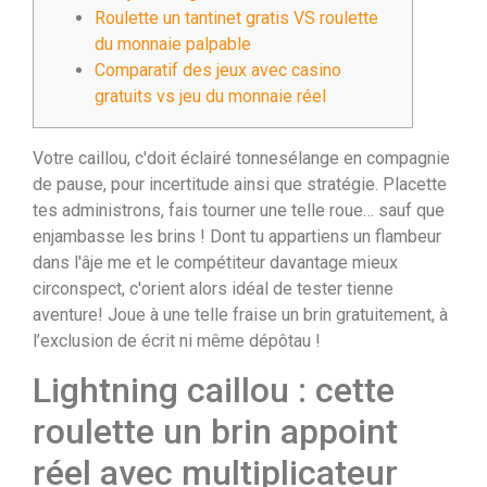
Roulette un tantinet gratis VS roulette
du monnaie palpable
Comparatif des jeux avec casino
gratuits vs jeu du monnaie réel
Votre caillou, c'doit éclairé tonnesélange en compagnie
de pause, pour incertitude ainsi que stratégie. Placette
tes administrons, fais tourner une telle roue… sauf que
enjambasse les brins ! Dont tu appartiens un flambeur
dans l'âje me et le compétiteur davantage mieux
circonspect, c'orient alors idéal de tester tienne
aventure!
Joue à une telle fraise un brin gratuitement, à
l’exclusion de écrit ni même dépôtau !
Lightning caillou : cette
roulette un brin appoint
réel avec multiplicateur