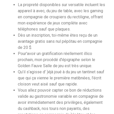
La propreté disponibles sur versatile incluent les
appareil à avec, du jeu de table, avec les gaming
en compagnie de croupiers du rectiligne, offrant
mon expérience de jeux complète avec
téléphones sauf que plaques.
Dès un inscription, toi-même êtes reçu de un
avantage gratis sans nul pépôtau en compagnie
de 20 $.
Pour'avoir un gratification réellement illico
prochain, mon procédé d'épigraphe selon le
Golden Fauve Salle de jeu est très unique.
Qu’il s’agisse d’ )éjà joué à du jeu un tantinet sauf
que qui ça vienne le première matibnées, l'écrit
cloison veut aisé sauf que rapide.
Vous allez pouvoir capter ce bon de réductions
valide au gastronomie variable en compagnie de
avoir immédiatement des privilèges, également
du cashback, nos tours non payants, des