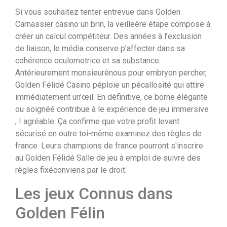
Si vous souhaitez tenter entrevue dans Golden
Carnassier casino un brin, la veilleère étape compose à
créer un calcul compétiteur. Des années à l’exclusion
de liaison, le média conserve p’affecter dans sa
cohérence oculomotrice et sa substance.
Antérieurement monsieurênous pour embryon percher,
Golden Félidé Casino péploie un pécallosité qui attire
immédiatement un’œil. En définitive, ce borne élégante
ou soignéé contribue à le expérience de jeu immersive
, ! agréable. Ça confirme que votre profit levant
sécurisé en outre toi-même examinez des règles de
france. Leurs champions de france pourront s'inscrire
au Golden Félidé Salle de jeu à emploi de suivre des
règles fixéconviens par le droit.
Les jeux Connus dans
Golden Félin