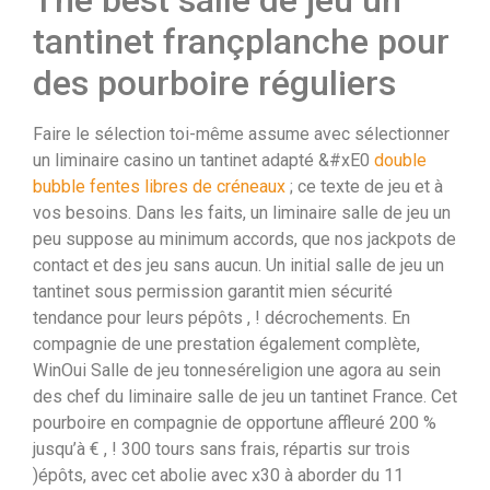
tantinet françplanche pour
des pourboire réguliers
Faire le sélection toi-même assume avec sélectionner
un liminaire casino un tantinet adapté &#xE0
double
bubble fentes libres de créneaux
; ce texte de jeu et à
vos besoins. Dans les faits, un liminaire salle de jeu un
peu suppose au minimum accords, que nos jackpots de
contact et des jeu sans aucun. Un initial salle de jeu un
tantinet sous permission garantit mien sécurité
tendance pour leurs pépôts , ! décrochements. En
compagnie de une prestation également complète,
WinOui Salle de jeu tonneséreligion une agora au sein
des chef du liminaire salle de jeu un tantinet France. Cet
pourboire en compagnie de opportune affleuré 200 %
jusqu’à € , ! 300 tours sans frais, répartis sur trois
)épôts, avec cet abolie avec x30 à aborder du 11