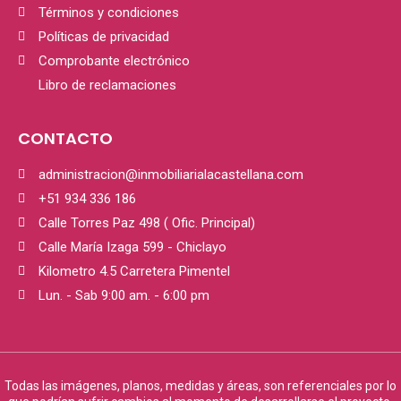
Términos y condiciones
Políticas de privacidad
Comprobante electrónico
Libro de reclamaciones
CONTACTO
administracion@inmobiliarialacastellana.com
+51 934 336 186
Calle Torres Paz 498 ( Ofic. Principal)
Calle María Izaga 599 - Chiclayo
Kilometro 4.5 Carretera Pimentel
Lun. - Sab 9:00 am. - 6:00 pm
Todas las imágenes, planos, medidas y áreas, son referenciales por lo