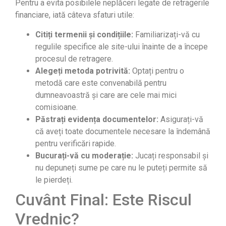
Pentru a evita posibilele neplăceri legate de retragerile
financiare, iată câteva sfaturi utile:
Citiți termenii și condițiile:
Familiarizați-vă cu
regulile specifice ale site-ului înainte de a începe
procesul de retragere.
Alegeți metoda potrivită:
Optați pentru o
metodă care este convenabilă pentru
dumneavoastră și care are cele mai mici
comisioane.
Păstrați evidența documentelor:
Asigurați-vă
că aveți toate documentele necesare la îndemână
pentru verificări rapide.
Bucurați-vă cu moderație:
Jucați responsabil și
nu depuneți sume pe care nu le puteți permite să
le pierdeți.
Cuvânt Final: Este Riscul
Vrednic?