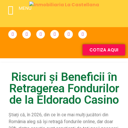
MENU
COTIZA AQUI
Riscuri și Beneficii în
Retragerea Fondurilor
de la Eldorado Casino
Știați că, în 2026, din ce în ce mai mulți jucători din
România aleg să își retragă fondurile online, dar doar