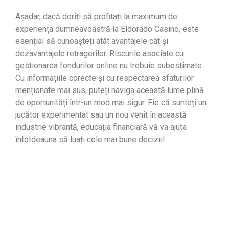
Așadar, dacă doriți să profitați la maximum de
experiența dumneavoastră la Eldorado Casino, este
esențial să cunoașteți atât avantajele cât și
dezavantajele retragerilor. Riscurile asociate cu
gestionarea fondurilor online nu trebuie subestimate.
Cu informațiile corecte și cu respectarea sfaturilor
menționate mai sus, puteți naviga această lume plină
de oportunități într-un mod mai sigur. Fie că sunteți un
jucător experimentat sau un nou venit în această
industrie vibrantă, educația financiară vă va ajuta
întotdeauna să luați cele mai bune decizii!