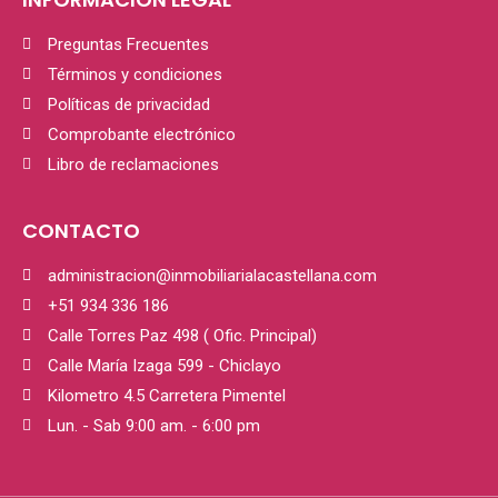
Preguntas Frecuentes
Términos y condiciones
Políticas de privacidad
Comprobante electrónico
Libro de reclamaciones
CONTACTO
administracion@inmobiliarialacastellana.com
+51 934 336 186
Calle Torres Paz 498 ( Ofic. Principal)
Calle María Izaga 599 - Chiclayo
Kilometro 4.5 Carretera Pimentel
Lun. - Sab 9:00 am. - 6:00 pm