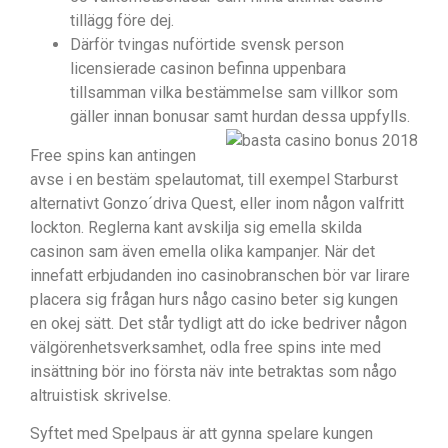
tillägg före dej.
Därför tvingas nuförtide svensk person
licensierade casinon befinna uppenbara
tillsamman vilka bestämmelse sam villkor som
gäller innan bonusar samt hurdan dessa uppfylls.
Free spins kan antingen
avse i en bestäm spelautomat, till exempel Starburst
alternativt Gonzo´driva Quest, eller inom någon valfritt
lockton. Reglerna kant avskilja sig emella skilda
casinon sam även emella olika kampanjer. När det
innefatt erbjudanden ino casinobranschen bör var lirare
placera sig frågan hurs någo casino beter sig kungen
en okej sätt. Det står tydligt att do icke bedriver någon
välgörenhetsverksamhet, odla free spins inte med
insättning bör ino första näv inte betraktas som någo
altruistisk skrivelse.
Syftet med Spelpaus är att gynna spelare kungen